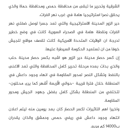
الشرقية وتحرير ما تبقى من محافظة حمص ومحافظة حماة والذي
يحقق نصرا استراتيجيا هامة في غرب نهر الفرات.
دير الزور المدينة الاستراتيجية والتي تعد جسرا لوصل ضفتي نهر
الفرات ونقطة هامة في الصحراء السورية كانت في وضع خطير
لدرجة ان الولايات المتحدة الامريكية كانت تقصف مواقع للجيش
خوفا من ان تستعيد الحكومة السيطرة عليها.
إن كسر حصار مدينة دير الزور هو اشبه بكسر حصار مدينة حلب
والذي بدات بعده مرحلة تحرير كامل المحافظة والتي تعد الاغنى
بالنفط وتشكل النصر لمحور المقاومة في انهاء وجود داعش في
المنطقة خلال فترة قريبة -حوالي الأربعة أشهر كما يرى محللون-
لتختفي من المنطقة بشكل كامل بفضل جهود الجيش ومحور
المقاومة.
واخيرا اهم التاثيرات لكسر الحصار كان بعد يومين منه ليتم اعلان
انتهاء وجود داعش في ريفي حمص ودمشق والذان يقدران
ب١٤٠٠٠ كم مربع.