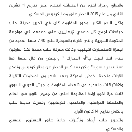
والعراق واجزاء اخرى من المنطقة انتهى اخيرا بتاريخ ١١ تشرين
الثاني من عام ٢٠١٥ الحصار على مطار كويريس العسكري.
ولكن النصر الاكبر لمحور المقاومة كان في تحرير مدينة حلب
حيقطث اجمع كل داعمي الإرهابيين على دعمهم في مواجعة
الحكومة السورية والتي شارك بالسيطرة على ٤٠٪ منها العديد من
اجهزة الاستخبارات الاجنبية وكانت معركة حلب مهمة لكلا الطرفين
حتى انها لقبت ب”أم المعارك ” والبعض من قال عنها انها
“ستالينجراد سوريا” ولكن بعد كسر الحصار عن مطار كويريس وتقدم
القوات متحدة لخوض المعركة وبعد اشهر من الصدامات الثقيلة
والاشتباكات والعديد من شهداء المقاومة والجيش العربي السوري
كانت مرة اخرى إرادة المقاومة اعتى من جميع القوى في العالم
والمنطقة المراهنين والداعمين للارهابيين وتحررت مدينة حلب
بالكامل بتاريخ ١٤ كانون الأول.
ولتحرير حلب أبعاد وتأثيرات هامة على المستوى النفسي
والعسكري.