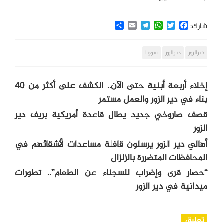
Share
Email
Telegram
WhatsApp
Twitter
Facebook
شارك:
ديرالزور
دیرالزور
سوريا
إخلاء أربعة أبنية حتى الآن.. الكشف على أكثر من 40
بناء في دير الزور والعمل مستمر
قصف صاروخي جديد يطال قاعدة أمريكية بريف دير
الزور
أهالي دير الزور يرسلون قافلة مساعدات لأشقائهم في
المحافظات المتضررة بالزلزال
“حصار قرى وإضراب للسجناء عن الطعام”.. تطورات
ميدانية في دير الزور
تعليق