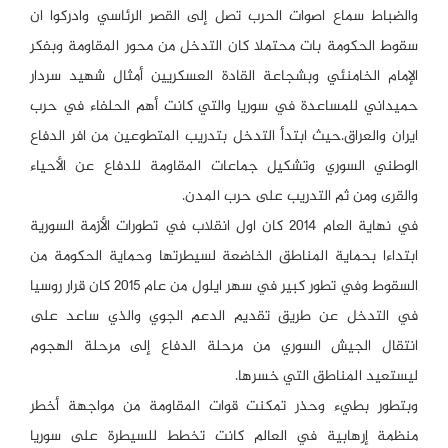
والضباط سماع اصوات الحرب تصل إلى القصر الرئاسي وادركوا ان
سقوط الحكومة بات محتملا كان التدخل من محور المقاومة وبفكر
الإمام الخامنئي وبشجاعة القادة العسكريين أمثال شهيد سردار
حميداني للمساعدة في سوريا والتي كانت أهم الحلفاء في حرب
ايران والعراق.حيث ابتدأ التدخل بتدريب المتطوعين من افر الدفاع
الوطني السوري وتشكيل جماعات المقاومة للدفاع عن الأحياء
والقرى ومن ثم التدريب على حرب المدن.
في نهاية العام ٢٠١٤ كان اول انقلاب في تطورات الأزمة السورية
ابتداءا بحماية المناطق الخاضعة لسيطرتها وحماية الحكومة من
السقوط وفي تطور كبير في سهر ايلول من عام ٢٠١٥ كان قرار روسيا
في التدخل عن طريق تقديم الدعم الجوي والذي ساعد على
انتقال الجيش السوري من مرحلة الدفاع إلى مرحلة الهجوم
ليستعيد المناطق التي خسرها.
وبتطور بطيء وحذر تمكنت قوات المقاومة من مواجهة أخطر
منظمة إرهابية في العالم كانت تخطط للسيطرة على سوريا