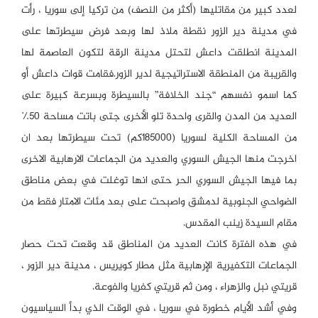
لعدد كبير من مقاتليها (أكثر من النصف) من تركيا إلى سوريا ، رأت
في مدينة دير الزور نقطة ملاذ لها وبعد فرض سيطرتها على
المدينة انطلقت داعش لتحتل مدينة الرقة لتكون العاصمة لها
والقريبة من المنطقة الاستراتيجية لدير الزور.فقامت قوات داعش أو
كما اسمو نفسهم “جند الخلافة” بالسيطرة وبسرعة كبيرة على
العديد من المدن والقرى واحدة تلو الأخرى جتى باتت مساحة ٥٠٪
من المساحة الكلية لسوريا (١٨٥٠٠٠كم) تحت سيطرتها بعد ان
اخرجت منها الجيش السوري والعديد من الجماعات الارهابية الاخرى
بما فيها الجيش السوري الحر حتى انها توغلت في بعض مناطق
الضواحي الجنوبية لدمشق واصبحت على بعد مئات الامتار فقط من
مقام السيدة زينب المقدس.
في هذه الفترة كانت العديد من المناطق قد وقعت تحت حصار
الجماعات التكفيرية الإرهابية مثل مطار كويريس ، مدينة دير الزور ،
قريتي نبل والزهراء ، ومن ثم قريتي كفريا والفوعة.
وفي أشد الأيام خطورة في سوريا ، في الوقت الذي بدأ السياسيون