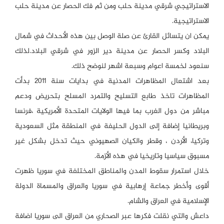
الاستراتيجي شرقي مدينة حلب ومن ثم فك الحصار عن مدينة حلب
الاستراتيجية.
يمكن ان يتسائل القارئ عن صلة الوصل بين هذه الأحداث في شمال
البلاد وكسر الحصار عن مدينة دير الزور في شرقي البلاد.لذلك
سنعود لخمسة اعوام وسبعة اشهر لنوضح ذلك.
بعد اشتعال المظاهرات المدنية في بدايات سنة ٢٠١١ بدأت
المظاهرات تاخذ طابع التسليح والتمرد المسلح بتحريض ودعم
مباشر من دول الغرب بما فيها الولايات المتحدة الأمريكية ،فرنسا
وبريطانيا إضافة إلى الدول الحليفة في المنطقة مثل السعودية
وتركيا، الأردن ، وقطر والكيان الصهيوني حيث تدخل بشكل غير
مسبوق سياسيا وتاريخيا في هذه الأزمة.
خلال استمرار سقوط المدن والمناطق المختلفة في سوريا ظهرت
أقوى وأخطر جماعة إرهابية في سوريا والعراق والمسماة الدولة
الإسلامية في العراق والشام.
داعش والتي نقلت فكرها عبر الصحاري من العراق الى سوريا اضافة