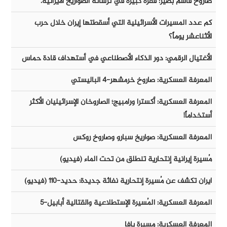
صاروخ قاسم بصير: قفزة كبيرة في ترسانة الصواريخ الايرانية.
كم عدد المسيرات الأسرائيلية التي أسقطتها إيران خلال حرب
الأثناعشر يوماً؟
الأغتيال الرقمي: دور الذكاء الأصطناعي في أستهداف قادة حماس
المعرفة العسكرية: صاروخ خرمشهر-٤ الباليستي
المعرفة العسكرية: أكسترا ورامبيج؛ الصاروخان الإسرائيليان الأكثر
أستخداماً!
المعرفة العسكرية: صواريخ سبارو وصاروخ روكس
مُسيرة إيرانية إنتحارية تنطلق من تحت الماء (فيديو)
ايران تكشف عن مُسيرة إنتحارية نفاثة جديدة: حديد-١١٠ (فيديو)
المعرفة العسكرية: المُسيرة الإستطلاعية والقتالية أبابيل-٥
المعرفة العسكرية: مسيرة يافا