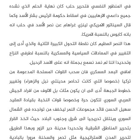
في المنظور النفسي فتحرير حلب كان نهاية الحلم الذي نشده
جميع داعمي الارهابيين في اسقاط حكومة الرئيس بشار الأسد وكما
قال السيناتور الامريكي لينزي غراهام عن نصر الأسد في حلب انه
بانه كابوس بالنسبة لامريكا.
هذا النصر العظيم كان نقطة التحول الكبيرة الثانية والذي أدى إلى
التغيير في المعادلات السياسية والعسكرية بالنسبة لطرفي النزاع
وتحديدا اننا لم نعد نسمع بجملة انه على الاسد الرحيل.
امافي البعد العسكري فان سحب القوات المسلحة المدعومة من
تركيا (خصوصا التي كانت تحاصر مدينتي نبل والزهراء) وتغيير
خطوط الجبهة أدى الى ان يكون مئات بل الالوف من افراد الجيش
العربي السوري لتكون حرة وخصوصا قوات النخبة بقيادة العقيد
سهيل الحسن قائد مجموعات النمر ليخفف من تواجده في الشمال
السوري وينتقل تدريجيا الى شرق وجنوب البلاد حيث اتخذ القرار
بتحرير المناطق الشرقية وتحديدا مدينة دير الزور وبهذا الطريق
لتحرير المدن الاستراتيجية مثل تدمر والسخنة مرورا بالبادية