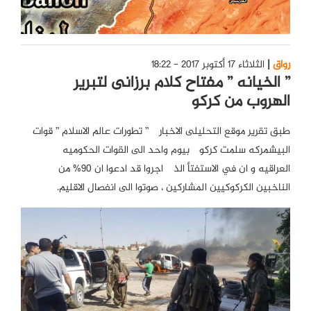
رواق
الثلاثاء 17 أكتوبر 2017 - 18:22
” الخیانه ” مفتاح کلام برزانی لتبریر
الهروب من کرکوک
طبق تقریر موقع التحلیلی الاخباری ” تطورات عالم الاسلام ” قوات
البیشمرکه سلمت کرکوک بیوم واحد الی القوات الحکومیه
العراقیه و ان في الاستفتأ الذی اجروا قد ادعوا ان 90% من
الناخبین الکرکوکیین المشارکین ، صوتوا الی انفصال الاقلیم.