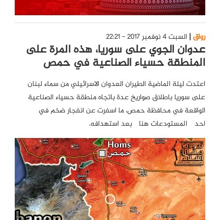
رواق
السبت 4 نوفمبر 2017 - 22:21
عدوان الجوي علی سوریا، هذه المرة علی
المنطقة حسیاء الصناعیة في حمص
اعتدت لیلة الماضیة الطیران العدوان الاسرائیلي من سماء لبنان
علی سوریا باطلاق صواریخ عدة باتجاه منطقة حسیاء الصناعیة
الواقعة في محافظة حمص، ما اسفرت عن انفجار ضخم في
احدی المستودعات هناک بعد استهدافه.