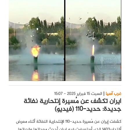
غرب آسيا
السبت 15 فبراير 2025 - 15:07
ايران تكشف عن مُسيرة إنتحارية نفاثة
جديدة: حديد-١١٠ (فيديو)
كشفت إيران عن مُسيرة حديد-١١٠ الإنتحارية النفاثة أثناء معرض
أقتدار-١٤٠٣ الذي أستعرضت فيه إيران أحدث معداتها وقدراتها