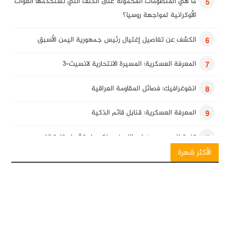
ما هي المنظومات المحمولة على الكتف التي تستخدمها القوات
5
الأوكرانية لمواجهة روسيا؟
الكشف عن تفاصيل إغتيال رئيس جمهورية اليمن الأسبق
6
المعرفة العسكرية: المسيرة الانتحارية لانسيت-3
7
انفوغرافيك: فصائل المقاومة العراقية
8
المعرفة العسكرية: قنابل قائم الذكية
9
كلمة للسيد حسن نصرالله في ذكرى استشهاد قادة النصر
10
الأكثر شهرة