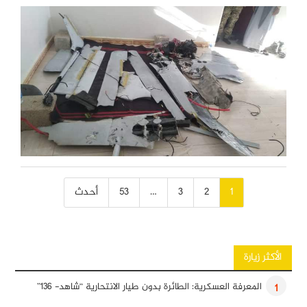
تصفّح
1
2
3
…
53
أحدث
المقالات
الأكثر زيارة
المعرفة العسكرية: الطائرة بدون طيار الانتحارية “شاهد- 136”
1