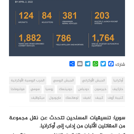
Share
Email
Telegram
WhatsApp
Twitter
Facebook
شارك:
أوكرانيا
الجيش الأوكراني
الجيش الروسي
الحرب الروسية الأوكرانية
خاركيف
خيرسون
دونباس
دونيتسك
روسيا
سومي
فولنوفاخا
كتيبة آزوف
كييف
لفيف
لوهانسك
ماريوبول
ميكولايف
سوريا: تنسيقيات المسلحين تتحدث عن نقل مجموعة
من المقاتلين ‎الألبان من ‎إدلب إلى ‎أوكرانيا.