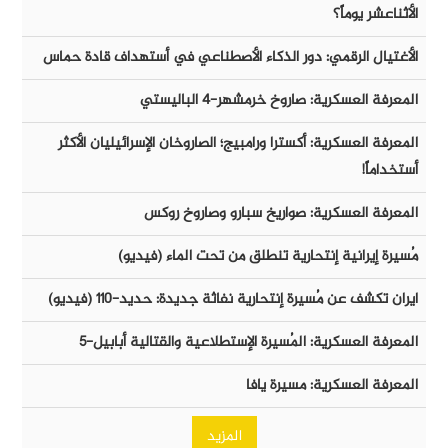
الأثناعشر يوماً؟
الأغتيال الرقمي: دور الذكاء الأصطناعي في أستهداف قادة حماس
المعرفة العسكرية: صاروخ خرمشهر-٤ الباليستي
المعرفة العسكرية: أكسترا ورامبيج؛ الصاروخان الإسرائيليان الأكثر
أستخداماً!
المعرفة العسكرية: صواريخ سبارو وصاروخ روكس
مُسيرة إيرانية إنتحارية تنطلق من تحت الماء (فيديو)
ايران تكشف عن مُسيرة إنتحارية نفاثة جديدة: حديد-١١٠ (فيديو)
المعرفة العسكرية: المُسيرة الإستطلاعية والقتالية أبابيل-٥
المعرفة العسكرية: مسيرة يافا
المزيد