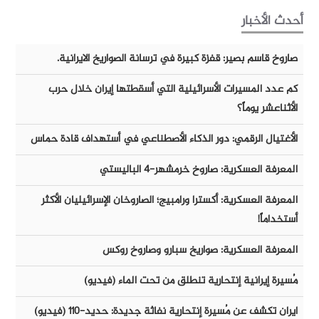
أحدث الأخبار
صاروخ قاسم بصير: قفزة كبيرة في ترسانة الصواريخ الايرانية.
كم عدد المسيرات الأسرائيلية التي أسقطتها إيران خلال حرب
الأثناعشر يوماً؟
الأغتيال الرقمي: دور الذكاء الأصطناعي في أستهداف قادة حماس
المعرفة العسكرية: صاروخ خرمشهر-٤ الباليستي
المعرفة العسكرية: أكسترا ورامبيج؛ الصاروخان الإسرائيليان الأكثر
أستخداماً!
المعرفة العسكرية: صواريخ سبارو وصاروخ روكس
مُسيرة إيرانية إنتحارية تنطلق من تحت الماء (فيديو)
ايران تكشف عن مُسيرة إنتحارية نفاثة جديدة: حديد-١١٠ (فيديو)