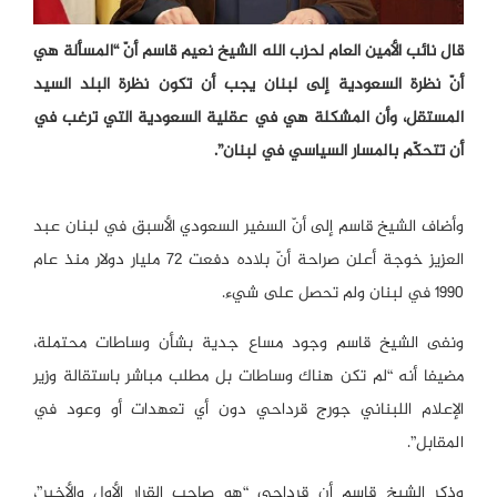
قال نائب الأمين العام لحزب الله الشيخ نعيم قاسم أنّ “المسألة هي
أنّ نظرة السعودية إلى لبنان يجب أن تكون نظرة البلد السيد
المستقل، وأن المشكلة هي في عقلية السعودية التي ترغب في
أن تتحكّم بالمسار السياسي في لبنان”.
وأضاف الشيخ قاسم إلى أنّ السفير السعودي الأسبق في لبنان عبد
العزيز خوجة أعلن صراحة أنّ بلاده دفعت 72 مليار دولار منذ عام
1990 في لبنان ولم تحصل على شيء.
ونفى الشيخ قاسم وجود مساع جدية بشأن وساطات محتملة،
مضيفا أنه “لم تكن هناك وساطات بل مطلب مباشر باستقالة وزير
الإعلام اللبناني جورج قرداحي دون أي تعهدات أو وعود في
المقابل”.
وذكر الشيخ قاسم أن قرداحي “هو صاحب القرار الأول والأخير”،