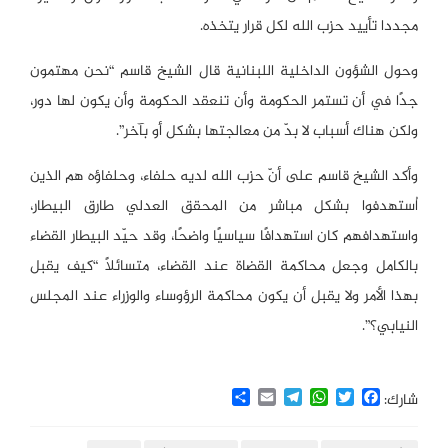
مجددا تأييد حزب الله لكل قرار يتخذه.
وحول الشؤون الداخلية اللبنانية قال الشيخ قاسم “نحن مهتمون
جدًا في أن تستمر الحكومة وأن تنعقد الحكومة وأن يكون لها دور،
ولكن هناك أسباب لا بدّ من معالجتها بشكل أو بآخر”.
وأكد الشيخ قاسم على أنّ حزب الله لديه حلفاء، وحلفاؤه هم الذين
اُستهدفوا بشكل مباشر من المحقق العدلي طارق البيطار،
واستهدافهم كان استهدافًا سياسيًا واضحًا، وقد حيّد البيطار القضاء
بالكامل وجعل محاكمة القضاة عند القضاء، متسائلًا “كيف يقبل
بهذا الأمر ولا يقبل أن يكون محاكمة الرؤوساء والوزراء عند المجلس
النيابي؟”.
Share
Email
Telegram
WhatsApp
Twitter
Facebook
شارك: