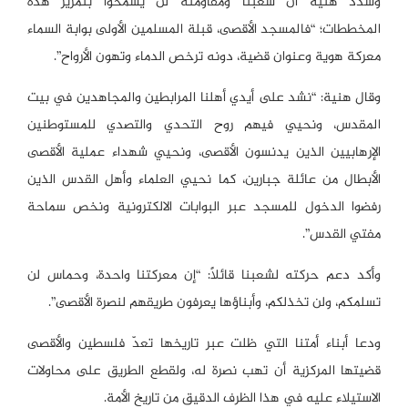
وشدد هنية أن شعبنا ومقاومته لن يسمحوا بتمرير هذه
المخططات؛ “فالمسجد الأقصى، قبلة المسلمين الأولى بوابة السماء
معركة هوية وعنوان قضية، دونه ترخص الدماء وتهون الأرواح”.
وقال هنية: “نشد على أيدي أهلنا المرابطين والمجاهدين في بيت
المقدس، ونحيي فيهم روح التحدي والتصدي للمستوطنين
الإرهابيين الذين يدنسون الأقصى، ونحيي شهداء عملية الأقصى
الأبطال من عائلة جبارين، كما نحيي العلماء وأهل القدس الذين
رفضوا الدخول للمسجد عبر البوابات الالكترونية ونخص سماحة
مفتي القدس”.
وأكد دعم حركته لشعبنا قائلاً: “إن معركتنا واحدة، وحماس لن
تسلمكم، ولن تخذلكم، وأبناؤها يعرفون طريقهم لنصرة الأقصى”.
ودعا أبناء أمتنا التي ظلت عبر تاريخها تعدّ فلسطين والأقصى
قضيتها المركزية أن تهب نصرة له، ولقطع الطريق على محاولات
الاستيلاء عليه في هذا الظرف الدقيق من تاريخ الأمة.