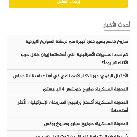
أحدث الأخبار
صاروخ قاسم بصير: قفزة كبيرة في ترسانة الصواريخ الايرانية.
كم عدد المسيرات الأسرائيلية التي أسقطتها إيران خلال حرب
الأثناعشر يوماً؟
الأغتيال الرقمي: دور الذكاء الأصطناعي في أستهداف قادة حماس
المعرفة العسكرية: صاروخ خرمشهر-٤ الباليستي
المعرفة العسكرية: أكسترا ورامبيج؛ الصاروخان الإسرائيليان الأكثر
أستخداماً!
المعرفة العسكرية: صواريخ سبارو وصاروخ روكس