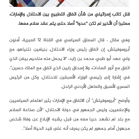
قلل كاتب إسرائيلي من شأن اتفاق التطبيع بين الاحتلال والإمارات،
معتبرا أن الأخير لم تكن “عدوا” أصلا حتى يتم عقد سلام معها.
وفي مقال ، قال المعلق السياسي في القناة 12 العبرية، أمنون
أبروموفيتش، إن اتفاق رئيس وزراء الاحتلال، بنيامين نتنياهو، مع
ولي عهد أبو ظبي، محمد بن زايد، “لا يجعل منه مناحيم بيغن الذي
اتفق مع أنور السادات، ولا إسحاق رابين الذي اتفق مع الملك حسين”،
في إشارة إلى رئيسي الوزراء الأسبقين للاحتلال، وكل من الرئيس
المصري الأسبق والعاهل الأردني الراحل.
وأوضح “أبروموفيتش” أن الاتفاق مع الإمارات يثير اهتمام السياسيين
والإعلاميين، وليس الجمهور في دولة الاحتلال، “لأن صناعة السلام
مع بلد لم نشهد حربا معه من قبل، يشبه الإبلاغ عن وفاة شخص
مجهول أمام جمهور لم يكن يعرف أنه على قيد الحياة أصلا”.