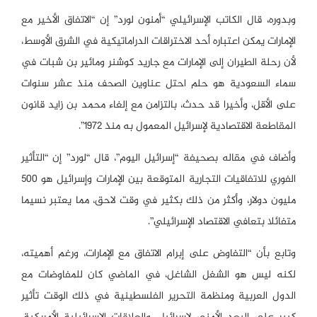
وبدوره، قال الكاتب الإسرائيلي “أمنون لورد” إن “الاتفاق الأخير مع
الإمارات يمكن اعتباره أحد الاختراقات الدراماتيكية في الشرق الأوسط،
لأن رحلة الطيران إلى الإمارات مع جاريد كوشنر ومائير بن شبات في
سماء السعودية هو حلم احتل عناوين الصحف منذ عشر سنوات
على الأقل، وأخيرا قد حدث، بالتزامن مع إلغاء محمد بن زايد قانون
المقاطعة الاقتصادية لإسرائيل المعمول به منذ 1972”.
وأضاف في مقاله بصحيفة “إسرائيل اليوم”، قال “لورد” إن “التأثير
الفوري للاتفاقيات التجارية المتوقعة بين الإمارات وإسرائيل هو 500
مليون دولار، وأكثر من ذلك بكثير في وقت لاحق، مما يعتبر نسيما
متفائلا بتعافي الاقتصاد الإسرائيلي”.
وتابع بأن “التفاوض على إبرام الاتفاق مع الإمارات، ورغم أهميته،
لكنه ليس هو الشغل الشاغل، في الماضي كان للمفاوضات مع
الدول العربية ومنظمة التحرير الفلسطينية في ذلك الوقت تأثير