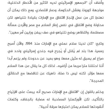
وأضاف أن “الجمهور الإسرائيلي لديه الكثير من الأخطار الداخلية:
مواجهة كورونا، وفشل الحكومة، ودمار اقتصادي، ومع ذلك يمكن أن
نهنئ كل من عمل لإنجاز الاتفاق مع الإمارات بقيادة نتنياهو، لكن
محاولة وضع الاتفاق في نفس إطار السلام مع مصر والأردن مسألة
مصطنعة، والتظاهر بوضع نتنياهو في صف بيغن ورابين أمر مهين”.
وتابع: “كان لدينا سلام عملي مع الإمارات منذ 1994، والآن أصبح
رسميا، هذا بلد لم يُقتل أو يُجرح فيه جندي إسرائيلي واحد في
صراع لم يسبق له مثيل معها، وهو بعيد عن حدودنا، ولم يزعم أبدا
أننا احتللنا مترا مربعا من أراضيه.. لذلك كل ما يقال عن هذا السلام
معها مؤثر، لكنه ليس ذا صلة، ناهيك عن تناقضها مع الحقائق
المحرجة”.
وختم بالقول إن “الاتفاق مع الإمارات صحيح أنه يبعث على الارتياح
بالتأكيد، لكن الأوركسترا المصاحبة له مصابة بالجفاف، وكلمات
أنشودتها للسلام يمكن اعتبارها سرقة أدبية”.