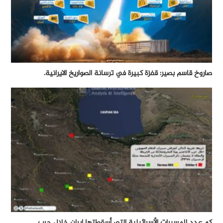
صاروخ قاسم بصير: قفزة كبيرة في ترسانة الصواريخ الايرانية.
كم عدد المسيرات الأسرائيلية التي أسقطتها إيران خلال حرب