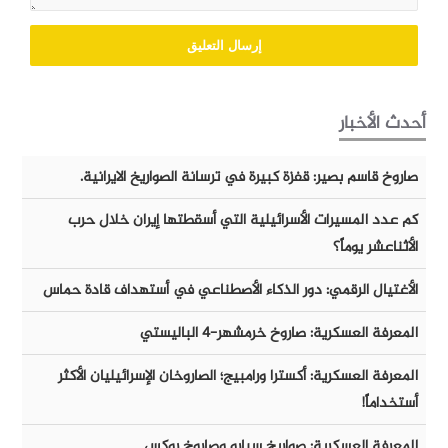
أحدث الأخبار
صاروخ قاسم بصير: قفزة كبيرة في ترسانة الصواريخ الايرانية.
كم عدد المسيرات الأسرائيلية التي أسقطتها إيران خلال حرب
الأثناعشر يوماً؟
الأغتيال الرقمي: دور الذكاء الأصطناعي في أستهداف قادة حماس
المعرفة العسكرية: صاروخ خرمشهر-٤ الباليستي
المعرفة العسكرية: أكسترا ورامبيج؛ الصاروخان الإسرائيليان الأكثر
أستخداماً!
المعرفة العسكرية: صواريخ سبارو وصاروخ روكس