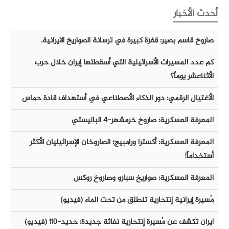
أحدث الأخبار
صاروخ قاسم بصير: قفزة كبيرة في ترسانة الصواريخ الايرانية.
كم عدد المسيرات الأسرائيلية التي أسقطتها إيران خلال حرب
الأثناعشر يوماً؟
الأغتيال الرقمي: دور الذكاء الأصطناعي في أستهداف قادة حماس
المعرفة العسكرية: صاروخ خرمشهر-٤ الباليستي
المعرفة العسكرية: أكسترا ورامبيج؛ الصاروخان الإسرائيليان الأكثر
أستخداماً!
المعرفة العسكرية: صواريخ سبارو وصاروخ روكس
مُسيرة إيرانية إنتحارية تنطلق من تحت الماء (فيديو)
ايران تكشف عن مُسيرة إنتحارية نفاثة جديدة: حديد-١١٠ (فيديو)