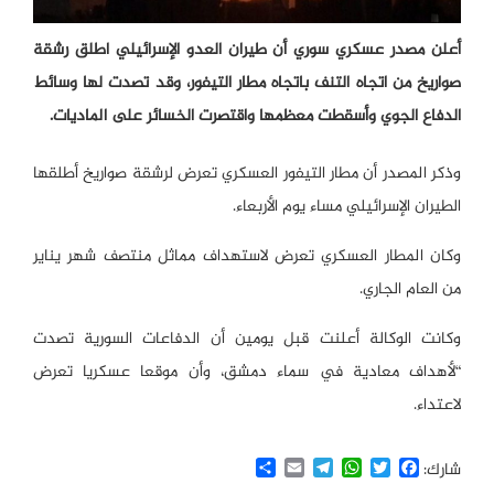
أعلن مصدر عسكري سوري أن طيران العدو الإسرائيلي اطلق رشقة
صواريخ من اتجاه التنف باتجاه مطار التيفور، وقد تصدت لها وسائط
الدفاع الجوي وأسقطت معظمها واقتصرت الخسائر على الماديات.
وذكر المصدر أن مطار التيفور العسكري تعرض لرشقة صواريخ أطلقها
الطيران الإسرائيلي مساء يوم الأربعاء.
وكان المطار العسكري تعرض لاستهداف مماثل منتصف شهر يناير
من العام الجاري.
وكانت الوكالة أعلنت قبل يومين أن الدفاعات السورية تصدت
“لأهداف معادية في سماء دمشق، وأن موقعا عسكريا تعرض
لاعتداء.
Share
Email
Telegram
WhatsApp
Twitter
Facebook
شارك: