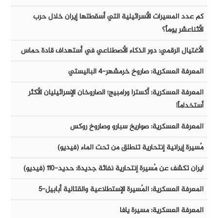
كم عدد المسيرات الأسرائيلية التي أسقطتها إيران خلال حرب
الأثناعشر يوماً؟
الأغتيال الرقمي: دور الذكاء الأصطناعي في أستهداف قادة حماس
المعرفة العسكرية: صاروخ خرمشهر-٤ الباليستي
المعرفة العسكرية: أكسترا ورامبيج؛ الصاروخان الإسرائيليان الأكثر
أستخداماً!
المعرفة العسكرية: صواريخ سبارو وصاروخ روكس
مُسيرة إيرانية إنتحارية تنطلق من تحت الماء (فيديو)
ايران تكشف عن مُسيرة إنتحارية نفاثة جديدة: حديد-١١٠ (فيديو)
المعرفة العسكرية: المُسيرة الإستطلاعية والقتالية أبابيل-٥
المعرفة العسكرية: مسيرة يافا