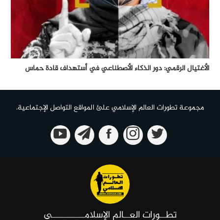
الأغتيال الرقمي: دور الذكاء الأصطناعي في أستهداف قادة حماس
مجموعة تطورات العالم الإسلامي علئ المواقع التواصل الإجتماعية.
تطــورات العــالم الإسلامـــــــــــي