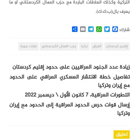
التركية وكذلك العلاقات الباردة مع حزب العمال الكردستاني أو ما
يعرف بال(ب.ك.ك).
Share
Email
Telegram
WhatsApp
Twitter
Facebook
شارك:
إقليم كردستان
العراق
تركيا
حزب العمال الكردستاني
غارات جوية
زيادة عدد الجنود العراقيين على حدود إقليم كردستان
تفاصيل خطة الانتشار العسكري العراقي على الحدود
مع إيران وتركيا
التطورات العراقية، 7 كانون الأول \ ديسمبر 2022
إرسال قوات حرس الحدود العراقية إلى الحدود مع إيران
وتركيا
تعليق