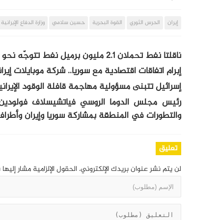
إيران
الحرس الثوري
القوة البحرية
حسين سلامي
وزارة الدفاع الإيرانية
ناقلتا نفط تحملان 2.1 مليون برميل نفط تتوجّه نحو السواحل السورية
إبرام اتفاقات اقتصادية مع سوريا.. شركة موبايلات إيران
إسرائيل تتبنى مسؤولية مهاجمة قافلة الوقود الإيراني
رئيس مجلس الدوما الروسي فياتشيسلاف فولودين: 
والتطورات في المنطقة بمشاركة سوريا وإيران وأطراف
تعليق
لن يتم نشر عنوان بريدك الإلكتروني.
الحقول الإلزامية مشار إليها 