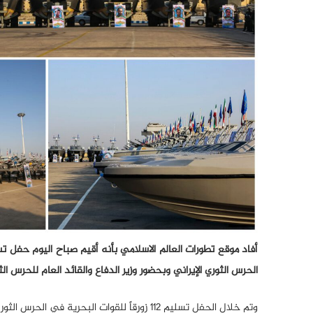
أفاد موقع تطورات العالم الاسلامي بأنه أقيم صباح اليوم حفل تس
الحرس الثوري الإيراني وبحضور وزير الدفاع والقائد العام للحرس الثو
وتم خلال الحفل تسليم 112 زورقاً للقوات البحرية في الحرس الثوري الإيراني والزوارق من نوع “عاشوراء” و”ذو الفقار” و”حيدر” و”طارق”.