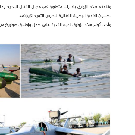
وتتمتع هذه الزوارق بقدرات متطورة في مجال القتال البحري بما 
تحسين القدرة البحرية القتالية للحرس الثوري الإيراني.
وأحد أنواع هذه الزوارق لديه القدرة على حمل وإطلاق صواريخ من نوع “فجر1” والتي تلعب دوراً هاماً في الع