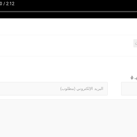
ن
بـ
*