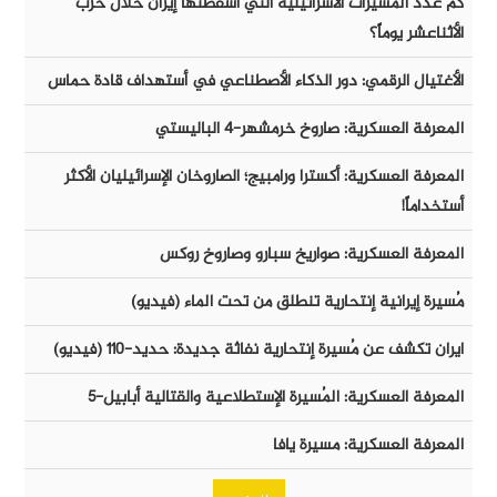
كم عدد المسيرات الأسرائيلية التي أسقطتها إيران خلال حرب
الأثناعشر يوماً؟
الأغتيال الرقمي: دور الذكاء الأصطناعي في أستهداف قادة حماس
المعرفة العسكرية: صاروخ خرمشهر-٤ الباليستي
المعرفة العسكرية: أكسترا ورامبيج؛ الصاروخان الإسرائيليان الأكثر
أستخداماً!
المعرفة العسكرية: صواريخ سبارو وصاروخ روكس
مُسيرة إيرانية إنتحارية تنطلق من تحت الماء (فيديو)
ايران تكشف عن مُسيرة إنتحارية نفاثة جديدة: حديد-١١٠ (فيديو)
المعرفة العسكرية: المُسيرة الإستطلاعية والقتالية أبابيل-٥
المعرفة العسكرية: مسيرة يافا