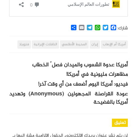
Share
Email
Telegram
WhatsApp
Twitter
Facebook
شارك:
أمريكا أم الإرهاب
إيران
المحيط الأطلسي
الناقلات الإيرانية
فنزويلا
أمريكا عدوة الشعوب والميدان فصل ُ الخطاب
مظاهرات مليونية في أمريكا!
فيديو: أمريكا اليوم أضعف من أي وقت آخر!
عودة القراصنة المجهولين (Anonymous) وتهديد
أمريكا بالفضيحة
تعليق
لن يتم نشر عنوان بريدك الإلكتروني.
الحقول الإلزامية مشار إليها بـ