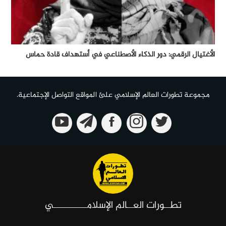
الأغتيال الرقمي: دور الذكاء الأصطناعي في أستهداف قادة حماس
مجموعة تطورات العالم الإسلامي علئ المواقع التواصل الإجتماعية.
تطــورات العــالم الإسلامـــــــــــي