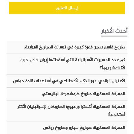
أحدث الأخبار
صاروخ قاسم بصير: قفزة كبيرة في ترسانة الصواريخ الايرانية.
كم عدد المسيرات الأسرائيلية التي أسقطتها إيران خلال حرب
الأثناعشر يوماً؟
الأغتيال الرقمي: دور الذكاء الأصطناعي في أستهداف قادة حماس
المعرفة العسكرية: صاروخ خرمشهر-٤ الباليستي
المعرفة العسكرية: أكسترا ورامبيج؛ الصاروخان الإسرائيليان الأكثر
أستخداماً!
المعرفة العسكرية: صواريخ سبارو وصاروخ روكس