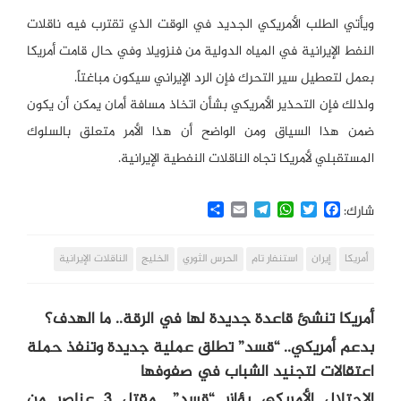
ويأتي الطلب الأمريكي الجديد في الوقت الذي تقترب فيه ناقلات
النفط الإيرانية في المياه الدولية من فنزويلا وفي حال قامت أمريكا
بعمل لتعطيل سير التحرك فإن الرد الإيراني سيكون مباغتاً.
ولذلك فإن التحذير الأمريكي بشأن اتخاذ مسافة أمان يمكن أن يكون
ضمن هذا السياق ومن الواضح أن هذا الأمر متعلق بالسلوك
المستقبلي لأمريكا تجاه الناقلات النفطية الإيرانية.
Share
Email
Telegram
WhatsApp
Twitter
Facebook
شارك:
أمريكا
إيران
استنفار تام
الحرس الثوري
الخليج
الناقلات الإيرانية
أمريكا تنشئ قاعدة جديدة لها في الرقة.. ما الهدف؟
بدعم أمريكي.. “قسد” تطلق عملية جديدة وتنفذ حملة
اعتقالات لتجنيد الشباب في صفوفها
الاحتلال الأمريكي يؤازر “قسد”.. مقتل 3 عناصر من