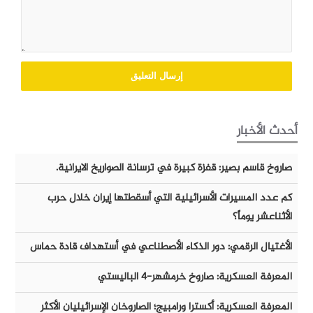
أحدث الأخبار
صاروخ قاسم بصير: قفزة كبيرة في ترسانة الصواريخ الايرانية.
كم عدد المسيرات الأسرائيلية التي أسقطتها إيران خلال حرب
الأثناعشر يوماً؟
الأغتيال الرقمي: دور الذكاء الأصطناعي في أستهداف قادة حماس
المعرفة العسكرية: صاروخ خرمشهر-٤ الباليستي
المعرفة العسكرية: أكسترا ورامبيج؛ الصاروخان الإسرائيليان الأكثر