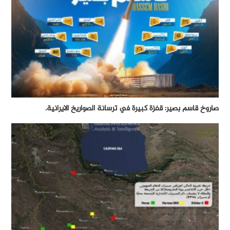
صاروخ قاسم بصير: قفزة كبيرة في ترسانة الصواريخ الايرانية.