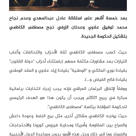
بعد خمسة أشهر على استقالة عادل عبدالمهدي وعدم نجاح
محمد توفيق علاوي وعدنان الزرفي نجح مصطفى الكاظمي
بتشكيل الحكومة الجديدة.
حيث كسب مصطفى الكاظمي ثقة الأحزاب والتحالفات وأغلب
التيارات بعد مشاورات مكثفة معهم (باستثناء أحزاب “دولة القانون”
بقيادة نوري المالكي و “الوطنية” بقيادة إياد علاوي و العقد الوطني
بقيادة فالح الفياض و…).
ووفقاً لإتفاق البرلمان العراقي فإنه يجب إجراء انتخابات برلمانية
مبكرة في ربيع 2021م ويجب أن يكون هذا هو الهدف الرئيسي
للحكومة المؤقتة برئاسة “مصطفى الكاظمي”.
حيث يواجه الكاظمي مشاكل أخرى مثل بيع النفط وعودة داعش
والصراع بين المقاومة وأمريكا ومحاربة فيروس كورونا والاحتجاجات
والفساد وما إلى ذلك وحل هذه الأمور بدون مساعدة الدول الأجنبية