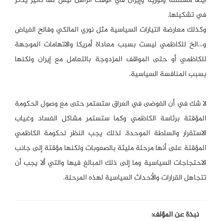
أيضاً مستقلة وثورية وإيران في الوقت الراهن ليس لها تأثير يذكر
في تشكيلها.
وكذلك معارضة التيارات السياسية مثل نوري المالكي وفالح الفياض
و…الخ للكاظمي ليست بسبب معاداة أمريكا والاتهامات الموجهة
للكاظمي أو حتى المواقف المزدوجة بالتعامل مع إيران ولكنها
بسبب المنافسة السياسية.
لا شك في أن الفوضى في العراق ستستمر حتى مع وصول الحكومة
المؤقتة برئاسة الكاظمي وكما ستستمر مشاكل الفساد وغياب
الاستقرار والسلطة الموحدة. لذلك يجب النظر لحكومة الكاظمي
المؤقتة على أنها مرحلة مليئة بالصعوبات ولكنها مؤقتة إلى جانب
الاحتجاجات السياسية وما إلى ذلك المبالغ فيها والتي ألا يجب أن
تتجاهل القرارات والأحداث السياسية لهذه المرحلة.
نبذة عن المؤلف: