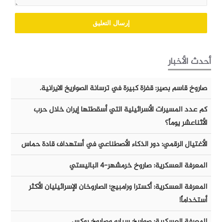
أحدث الأخبار
صاروخ قاسم بصير: قفزة كبيرة في ترسانة الصواريخ الايرانية.
كم عدد المسيرات الأسرائيلية التي أسقطتها إيران خلال حرب
الأثناعشر يوماً؟
الأغتيال الرقمي: دور الذكاء الأصطناعي في أستهداف قادة حماس
المعرفة العسكرية: صاروخ خرمشهر-٤ الباليستي
المعرفة العسكرية: أكسترا ورامبيج؛ الصاروخان الإسرائيليان الأكثر
أستخداماً!
المعرفة العسكرية: صواريخ سبارو وصاروخ روكس