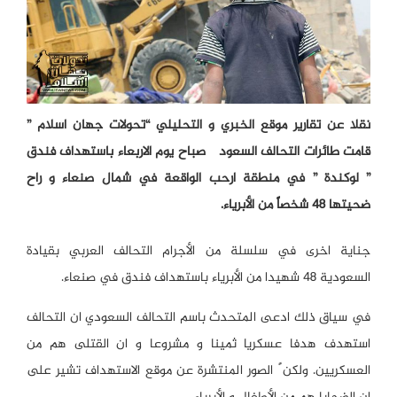
نقلا عن تقاریر موقع الخبري و التحلیلي “تحولات جهان اسلام ”
قامت طائرات التحالف السعودی صباح یوم الاربعاء باستهداف فندق
” لوکندة ” في منطقة ارحب الواقعة في شمال صنعاء و راح
ضحيتها 48 شخصاً من الأبرياء.
جناية اخرى في سلسلة من اﻷجرام التحالف العربي بقيادة
السعودية 48 شهيدا من اﻷبرياء باستهداف فندق في صنعاء.
في سياق ذلك ادعى المتحدث باسم التحالف السعودي ان التحالف
استهدف هدفا عسكريا ثمينا و مشروعا و ان القتلى هم من
العسكريين. ولكن ً الصور المنتشرة عن موقع الاستهداف تشير على