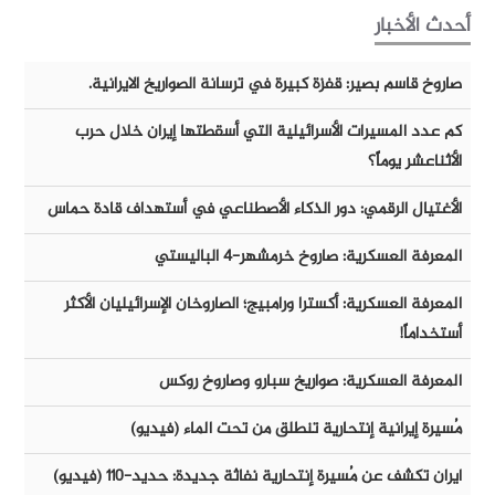
أحدث الأخبار
صاروخ قاسم بصير: قفزة كبيرة في ترسانة الصواريخ الايرانية.
كم عدد المسيرات الأسرائيلية التي أسقطتها إيران خلال حرب
الأثناعشر يوماً؟
الأغتيال الرقمي: دور الذكاء الأصطناعي في أستهداف قادة حماس
المعرفة العسكرية: صاروخ خرمشهر-٤ الباليستي
المعرفة العسكرية: أكسترا ورامبيج؛ الصاروخان الإسرائيليان الأكثر
أستخداماً!
المعرفة العسكرية: صواريخ سبارو وصاروخ روكس
مُسيرة إيرانية إنتحارية تنطلق من تحت الماء (فيديو)
ايران تكشف عن مُسيرة إنتحارية نفاثة جديدة: حديد-١١٠ (فيديو)