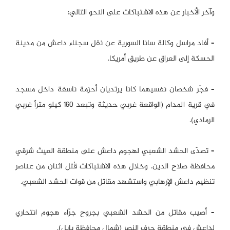
وآخر الأخبار عن هذه الاشتباكات على النحو التالي:
– أفاد مراسل وكالة سانا السورية عن نقل سجناء داعش من مدينة
الحسكة إلى العراق عن طريق أمريكا.
– فجّر شخصان نفسيهما كانا يرتديان أحزمة ناسفة داخل مسجد
في قرية المدام (الواقعة غربي حديثة وتبعد 160 كيلو متراً غربي
الرمادي).
– تصدّى الحشد الشعبي لهجوم داعش على منطقة العيث شرقي
محافظة صلاح الدين. وخلال هذه الاشتباكات قُتل اثنان من عناصر
تنظيم داعش الإرهابي واستشهد مقاتل من قوات الحشد الشعبي.
– أصيب مقاتل من الحشد الشعبي بجروح جرّاء هجوم انتحاري
لداعش في منطقة جرف النصر (شمال محافظة بابل).