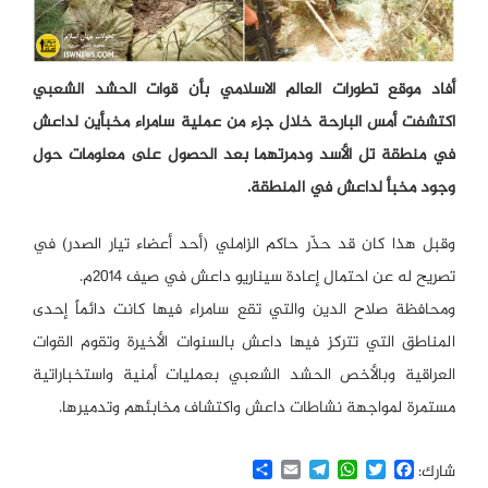
أفاد موقع تطورات العالم الاسلامي بأن قوات الحشد الشعبي
اكتشفت أمس البارحة خلال جزء من عملية سامراء مخبأين لداعش
في منطقة تل الأسد ودمرتهما بعد الحصول على معلومات حول
وجود مخبأ لداعش في المنطقة.
وقبل هذا كان قد حذّر حاكم الزاملي (أحد أعضاء تيار الصدر) في
تصريح له عن احتمال إعادة سيناريو داعش في صيف 2014م.
ومحافظة صلاح الدين والتي تقع سامراء فيها كانت دائماً إحدى
المناطق التي تتركز فيها داعش بالسنوات الأخيرة وتقوم القوات
العراقية وبالأخص الحشد الشعبي بعمليات أمنية واستخباراتية
مستمرة لمواجهة نشاطات داعش واكتشاف مخابئهم وتدميرها.
Share
Email
Telegram
WhatsApp
Twitter
Facebook
شارك: