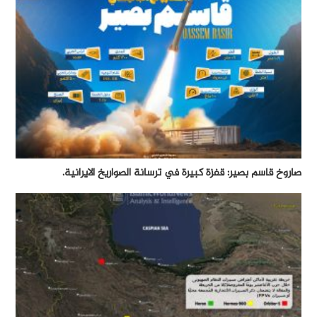
صاروخ قاسم بصير: قفزة كبيرة في ترسانة الصواريخ الايرانية.