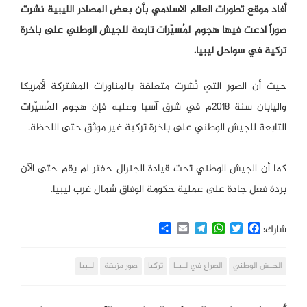
أفاد موقع تطورات العالم الاسلامي بأن بعض المصادر الليبية نشرت
صوراً ادعت فيها هجوم لمُسيّرات تابعة للجيش الوطني على باخرة
تركية في سواحل ليبيا.
حيث أن الصور التي نُشرت متعلقة بالمناورات المشتركة لأمريكا
واليابان سنة 2018م في شرق آسيا وعليه فإن هجوم المُسيّرات
التابعة للجيش الوطني على باخرة تركية غير موثّق حتى اللحظة.
كما أن الجيش الوطني تحت قيادة الجنرال حفتر لم يقم حتى الآن
بردة فعل جادة على عملية حكومة الوفاق شمال غرب ليبيا.
Share
Email
Telegram
WhatsApp
Twitter
Facebook
شارك:
الجيش الوطني
الصراع في ليبيا
تركيا
صور مزيفة
ليبيا