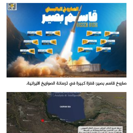
صاروخ قاسم بصير: قفزة كبيرة في ترسانة الصواريخ الايرانية.