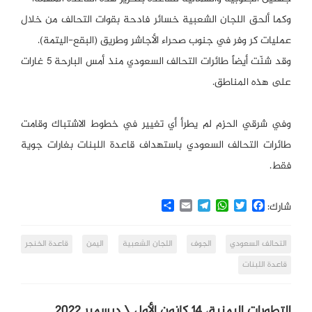
وكما ألحق اللجان الشعبية خسائر فادحة بقوات التحالف من خلال
عمليات كر وفر في جنوب صحراء الأجاشر وطريق (البقع-اليتمة).
وقد شنّت أيضاً طائرات التحالف السعودي منذ أمس البارحة 5 غارات
على هذه المناطق.
وفي شرقي الحزم لم يطرأ أي تغيير في خطوط الاشتباك وقامت
طائرات التحالف السعودي باستهداف قاعدة اللبنات بغارات جوية
فقط.
Share
Email
Telegram
WhatsApp
Twitter
Facebook
شارك:
التحالف السعودي
الجوف
اللجان الشعبية
اليمن
قاعدة الخنجر
قاعدة اللبنات
التطورات اليمنية، 14 كانون الأول \ ديسمبر 2022