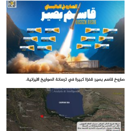
صاروخ قاسم بصير: قفزة كبيرة في ترسانة الصواريخ الايرانية.