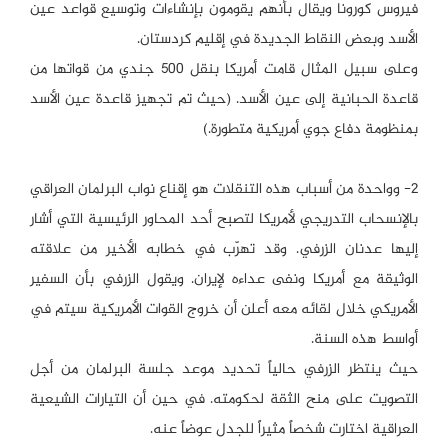
فيروس كورونا ويقال بأنهم يقومون بإنشاءات وتوسيع قواعد عين
الأسد وبعض النقاط الجديدة في إقليم كردستان.
وعلى سبيل المثال قامت أمريكا بنقل 500 جندي من قواتها من
قاعدة الحبانية إلى عين الأسد. (حيث تم تجهيز قاعدة عين الأسد
بمنظومة دفاع جوي أمريكية متطورة.)
2- وواحدة من أسباب هذه التنقلات هو إقناع نواب البرلمان العراقي
بالإنسحاب التدريجي لأمريكا لتصبح أحد المحاور الرئيسية التي أشار
إليها عدنان الزرفي. وقد تهرّب في خطابه الأخير من علاقته
الوثيقة مع أمريكا ونفى عداءه لإيران. ويقول الزرفي بأن السفير
الأمريكي خلال لقائه معه أعلن أن خروج القوات الأمريكية سيتم في
أواسط هذه السنة.
حيث ينتظر الزرفي حالياً تحديد موعد جلسة البرلمان من أجل
التصويت على منح الثقة لحكومته. في حين أن التيارات الشيعية
العراقية اختارت شخصاً مثيراً للجدل عوضاً عنه.