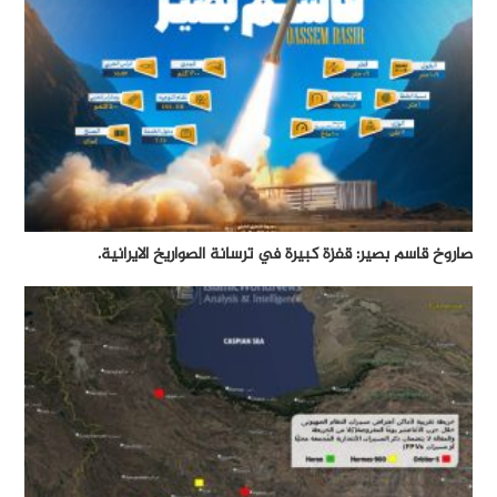
صاروخ قاسم بصير: قفزة كبيرة في ترسانة الصواريخ الايرانية.