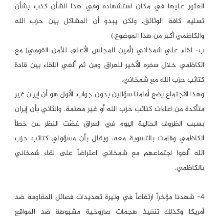
العثور عليها في مكان استشهاده وفي هذا الشأن كذب بشأن
تسليم كافة الوثائق. ولكن يبدو أن المشاكل بين حزب الله
والكاظمي أكبر من هذا الموضوع.)
ب- لقاء علي شمخاني (أمين المجلس الأعلى للأمن القومي) مع
الكاظمي خلال سفره الأخير للعراق ومن ثم ألغي اللقاء بين قادة
كتائب حزب الله مع شمخاني.
وهذا الاجتماع يضع أمامنا سؤالين بدون جواب: الأول هو أن إيران غير
متأكدة من اعاءات كتائب حزب الله أو غير مهتمة. والثاني بأن إيران
بسبب الظروف الحالية اليوم في العراق غضّت النظر عن خطأ
الكاظمي وقامت بالتسوية معه. ويقال بأن مسؤولي كتائب حزب
الله ألغوا اجتماعهم مع شمخاني اعتراضاً على لقاء شمخاني
بالكاظمي.
4- شهدنا مؤخراً ارتفاعاً في وتيرة تهديدات فصائل المقاومة ضد
أمريكا وكذلك تنفيذ هجمات صاروخية مشبوهة ضد المواقع