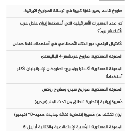
صاروخ قاسم بصير: قفزة كبيرة في ترسانة الصواريخ الايرانية.
كم عدد المسيرات الأسرائيلية التي أسقطتها إيران خلال حرب
الأثناعشر يوماً؟
الأغتيال الرقمي: دور الذكاء الأصطناعي في أستهداف قادة حماس
المعرفة العسكرية: صاروخ خرمشهر-٤ الباليستي
المعرفة العسكرية: أكسترا ورامبيج؛ الصاروخان الإسرائيليان الأكثر
أستخداماً!
المعرفة العسكرية: صواريخ سبارو وصاروخ روكس
مُسيرة إيرانية إنتحارية تنطلق من تحت الماء (فيديو)
ايران تكشف عن مُسيرة إنتحارية نفاثة جديدة: حديد-١١٠ (فيديو)
المعرفة العسكرية: المُسيرة الإستطلاعية والقتالية أبابيل-٥