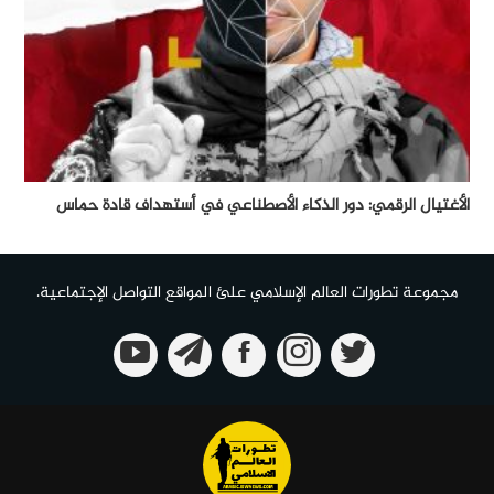
الأغتيال الرقمي: دور الذكاء الأصطناعي في أستهداف قادة حماس
مجموعة تطورات العالم الإسلامي علئ المواقع التواصل الإجتماعية.