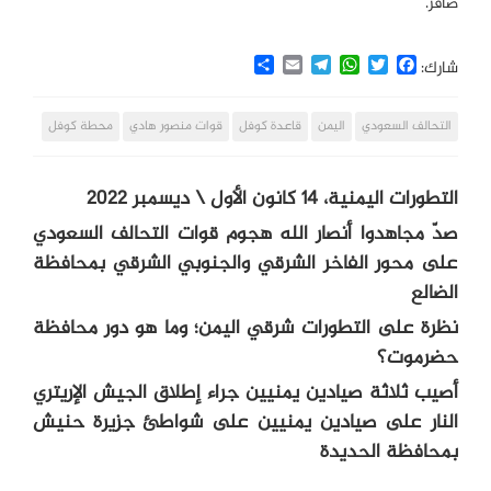
صافر.
Share
Email
Telegram
WhatsApp
Twitter
Facebook
شارك:
التحالف السعودي
اليمن
قاعدة كوفل
قوات منصور هادي
محطة كوفل
التطورات اليمنية، 14 كانون الأول \ ديسمبر 2022
صدّ مجاهدوا أنصار الله هجوم قوات التحالف السعودي
على محور الفاخر الشرقي والجنوبي الشرقي بمحافظة
الضالع
نظرة على التطورات شرقي اليمن؛ وما هو دور محافظة
حضرموت؟
أصيب ثلاثة صيادين يمنيين جراء إطلاق الجيش الإريتري
النار على صيادين يمنيين على شواطئ جزيرة حنيش
بمحافظة الحديدة