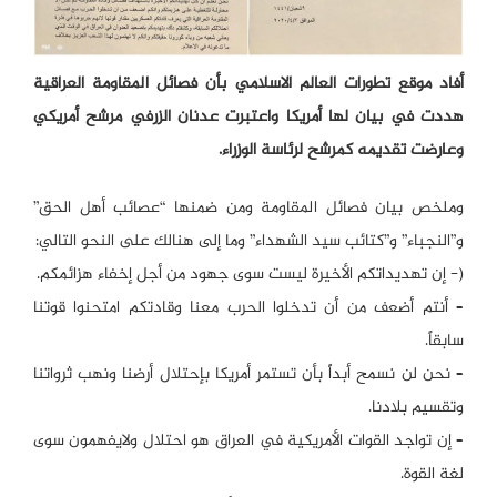
أفاد موقع تطورات العالم الاسلامي بأن فصائل المقاومة العراقية
هددت في بيان لها أمريكا واعتبرت عدنان الزرفي مرشح أمريكي
وعارضت تقديمه كمرشح لرئاسة الوزراء.
وملخص بيان فصائل المقاومة ومن ضمنها “عصائب أهل الحق”
و”النجباء” و”كتائب سيد الشهداء” وما إلى هنالك على النحو التالي:
(- إن تهديداتكم الأخيرة ليست سوى جهود من أجل إخفاء هزائمكم.
– أنتم أضعف من أن تدخلوا الحرب معنا وقادتكم امتحنوا قوتنا
سابقاً.
– نحن لن نسمح أبداً بأن تستمر أمريكا بإحتلال أرضنا ونهب ثرواتنا
وتقسيم بلادنا.
– إن تواجد القوات الأمريكية في العراق هو احتلال ولايفهمون سوى
لغة القوة.