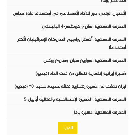
الأثناعشر يوماً؟
الأغتيال الرقمي: دور الذكاء الأصطناعي في أستهداف قادة حماس
المعرفة العسكرية: صاروخ خرمشهر-٤ الباليستي
المعرفة العسكرية: أكسترا ورامبيج؛ الصاروخان الإسرائيليان الأكثر
أستخداماً!
المعرفة العسكرية: صواريخ سبارو وصاروخ روكس
مُسيرة إيرانية إنتحارية تنطلق من تحت الماء (فيديو)
ايران تكشف عن مُسيرة إنتحارية نفاثة جديدة: حديد-١١٠ (فيديو)
المعرفة العسكرية: المُسيرة الإستطلاعية والقتالية أبابيل-٥
المعرفة العسكرية: مسيرة يافا
المزيد