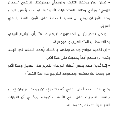
– نعلن عن موقفنا الثابت والمبدأي بمعارضتنا لترشيح “عدنان
الزرفي” مرشح وكالة الاستخبارات الأمريكية لمنصب رئيس الوزراء
وهذا الأمر لن يمنع من سعينا للحفاظ على الأمن والاستقرار في
العراق.
– ونحن نُحذّر رئيس الجمهورية “برهم صالح” بأن ترشيح الزرفي
يخالف مطلب المتظاهرين والمرجعية.
– إن تقديم مرشح جدلي ومتهم بالفساد يُهدد السلام في البلاد
ونحن لن نسمح أبداً بحدوث مثل هذا الأمر.
– إننا نُدين دعم بعض أعضاء البرلمان لتمرير هذا العميل وهذا الأمر
هو وصمة عار بحقهم وندعوهم للتراجع عن هذا الخطأ.)
وفي هذا الصدد أعلن الزرفي أنه ينتظر إعلان موعد البرلمان لإجراء
جلسة للتصويت على منح الثقة لحكومته. ويدّعي أن التيارات
السياسية وعدته بدعمها له.