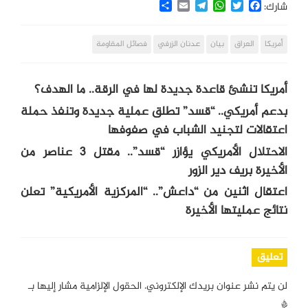
Share
Email
Telegram
WhatsApp
Twitter
Facebook
شارك:
أمريكا
العراق
بيان
عدنان الزرفي
فصائل المقاومة
أمريكا تنشئ قاعدة جديدة لها في الرقة.. ما الهدف؟
بدعم أمريكي.. “قسد” تطلق عملية جديدة وتنفذ حملة
اعتقالات لتجنيد الشباب في صفوفها
الاحتلال الأمريكي يؤازر “قسد”.. مقتل 3 عناصر من
الأخيرة بريف دير الزور
اعتقال اثنين من “داعش”.. “المركزية الأمريكية” تعلن
نتائج عمليتها الأخيرة
تعليق
لن يتم نشر عنوان بريدك الإلكتروني.
الحقول الإلزامية مشار إليها بـ
*