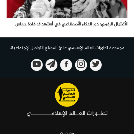
الأغتيال الرقمي: دور الذكاء الأصطناعي في أستهداف قادة حماس
مجموعة تطورات العالم الإسلامي علئ المواقع التواصل الإجتماعية.
تطــورات العــالم الإسلامـــــــــــي
من نحن