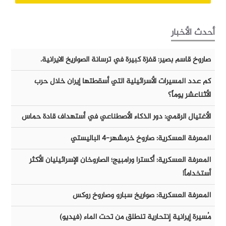
أحدث الأخبار
صاروخ قاسم بصير: قفزة كبيرة في ترسانة الصواريخ الايرانية.
كم عدد المسيرات الأسرائيلية التي أسقطتها إيران خلال حرب
الأثناعشر يوماً؟
الأغتيال الرقمي: دور الذكاء الأصطناعي في أستهداف قادة حماس
المعرفة العسكرية: صاروخ خرمشهر-٤ الباليستي
المعرفة العسكرية: أكسترا ورامبيج؛ الصاروخان الإسرائيليان الأكثر
أستخداماً!
المعرفة العسكرية: صواريخ سبارو وصاروخ روكس
مُسيرة إيرانية إنتحارية تنطلق من تحت الماء (فيديو)