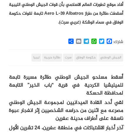
أفاد موقع تطورات العالم الاسلامي بأن قوات الجيش الوطني الليبية
أسقطت طائرة من طراز Aero L-39 Albatros تابعة لقوات حكومة
الوفاق في سماء الوشكة (غربي سرت).
Share
Email
Telegram
WhatsApp
Twitter
Facebook
شارك:
الجيش الوطني
حكومة الوفاق
سرت
طائرة حربية
ليبيا
أسقط مسلحو الجيش الوطني طائرة مسيرة تابعة
للميليشيا الكردية في قرية “باب الخير” التابعة
لمحافظة الحسكة
لقي أحد القادة الميدانيين لمجموعة الجيش الوطني
مصرعه مع اثنين من حراسه الشخصيين إثر انفجار عبوة
ناسفة على أطراف مدينة عفرين
آخر أخبار الاشتباكات في منطقة عفرين، 24 تشرين الأول