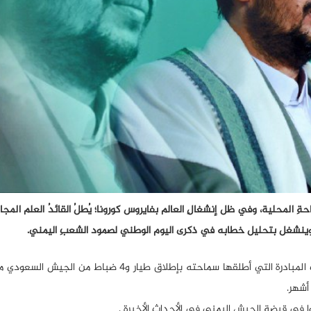
 المحلية، وفي ظل إنشغالِ العالم بفايروس كورونا؛ يُطلُ القائدُ العلم المج
وينشغل بتحليل خطابه في ذكرى اليوم الوطني لصمود الشعبِ اليمني.
ماجاء في خطاب قائد الثورة مهم ولكن المُلفت والأهم هي تلك المبادرة التي أطلقها سماحته بإطلاق طيار
أشهر.
في قبضةِ الجيش اليمني في الأحداثِ الأخيرة .