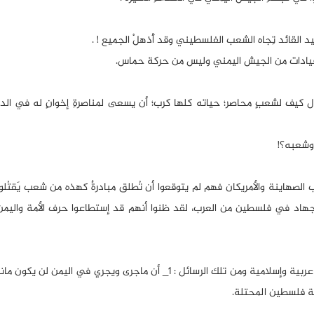
يد القائد تِجاه الشعب الفلسطيني وقد أَذهلْ الجميع ! .
ي قيادات من الجيش اليمني وليس من حركة حماس.
كيف لشعبٍ محاصر؛ حياته كلها كرب؛ أن يسعى لمناصرةِ إخوانٍ له في الدين
 وشعبه؟!
 الصهاينة والأمريكان فهم لم يتوقعوا أن تُطلق مبادرةٌ كهذه من شعب يَقتُ
الجهاد في فلسطين من العرب، لقد ظنوا أنهم قد إستطاعوا حرف الأمة والي
إن مبادرة قائد الثورة وجهت عدة رسائل لدول الشر وكذلك لدول عربية وإسلامية ومن تلك الرسائل : 1_ أن ماجرى ويجري في 
ية فلسطين المحتلة.