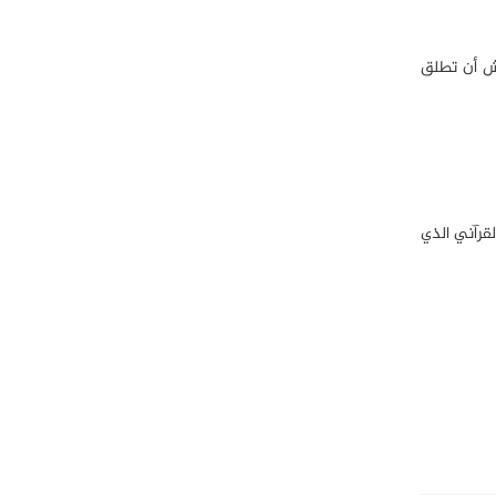
يش أن تطلق
لقرآني الذي