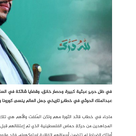
في ظلِ حربٍ عبثية كبيرة، وحصار خانق، وقضايا شائكة في الساحةِ
عبدالملك الحوثي في خطابٍ تاريخي جعل العالم ينسى كورونا 
المجاهدين من حركةِ حماس الفلسطينية الذي تم إعتقالهم قبل 
أولئك الضباط لم تتضمن أسماؤهم إتفاقية استوكهولم، فقد وقعوا 