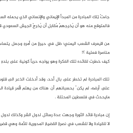
جاءتْ تِلك المبادرة من المبدأ الإيماني والإنساني الذي يحمله الس
فالمتوقع منه هو أن يُخرجهمْ مُقابل أن يُخرجْ الجيش السعود
من لايعرف الشعب اليمني؛ ظل في حيرةٍ من أمرهِ وجعل يتساءل 
مناصرة فعلية ؟!
كيف خطرت لقائده تلك الفكرة وهو يواجه حرباً كونية على بلدهِ
تلك المبادرة لم تخطر على بال أحد، وقد أدخلت الذعر الى قلوب
على أرضه، لم يكن ْ بحسبانهم أن هناك من يهتم لأمر قيادة 
مايحدث في فلسطين المحتلة .
لا للقيادة ولا للشعب في نصرةِ القضيةِ المحورية للأمة وهي قض