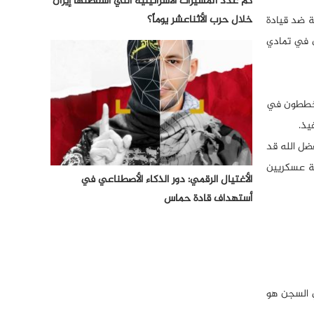
كم عدد المسيرات الأسرائيلية التي أسقطتها إيران
خلال حرب الأثناعشر يوماً؟
ة ضد قيادة
 في تمادي
 يخططون في
يذ.
ضل الله قد
ية عسكريين
الأغتيال الرقمي: دور الذكاء الأصطناعي في
أستهداف قادة حماس
ي السجن هو