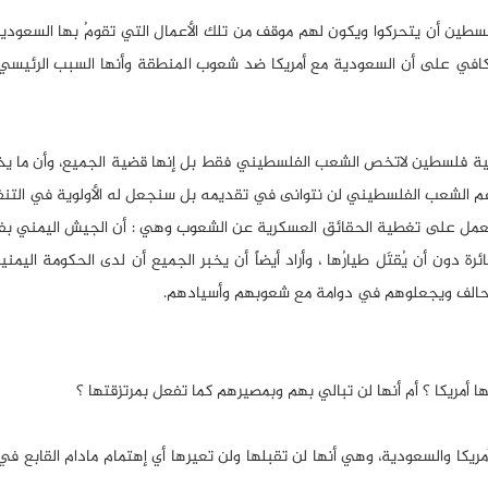
 فلسطين أن يتحركوا ويكون لهم موقف من تلك الأعمال التي تقومُ بها السعودي
كافي على أن السعودية مع أمريكا ضد شعوب المنطقة وأنها السبب الرئيسي
 أن قضية فلسطين لاتخص الشعب الفلسطيني فقط بل إنها قضية الجميع، وأن ما
م الشعب الفلسطيني لن نتوانى في تقديمه بل سنجعل له الأولوية في التنف
من يعمل على تغطية الحقائق العسكرية عن الشعوب وهي : أن الجيش اليمني بف
دون أن يُقتَل طيارُها ، وأراد أيضاً أن يخبر الجميع أن لدى الحكومة اليمن
حالف ويجعلوهم في دوامة مع شعوبهم وأسيادهم.
مريكا ؟ أم أنها لن تبالي بهم وبمصيرهم كما تفعل بمرتزقتها ؟
مريكا والسعودية، وهي أنها لن تقبلها ولن تعيرها أي إهتمام مادام القابع ف