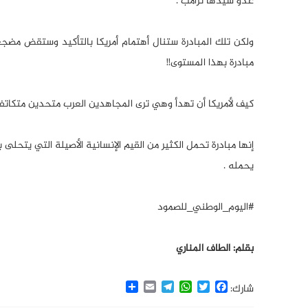
عدو سيدها ترامب .
ولكن تلك المبادرة ستنال أهتمام أمريكا بالتأكيد وستقض مض
مبادرة بهذا المستوى!!
كيف لأمريكا أن تهدأ وهي ترى المجاهدين العرب متحدين متك
إنها مبادرة تحمل الكثير من القيم الإنسانية الأصيلة التي يتحلى
يحمله .
#اليوم_الوطني_للصمود
بقلم: الطاف المناري
Share
Email
Telegram
WhatsApp
Twitter
Facebook
شارك: