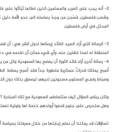
2- أنه يجب على العربِ والمسلمين الذين لطالما تَبَاكُوا على
وشعب فلسطين، فَسَجن من وجهَ رصاصته الى عدو الأمة دليل 
المحتل في أرض فلسطين.
3- الرسالة التي أراد السيد القائد إيصالها لدول الشر هي :
المنطقة له لسنا غافلين عنه، وأي شيء ممكن أن نقدمه في دع
4- رسالة أخرى أراد قائد الثورة أن يفضح بها السعودية وكل 
أصبح يمتلك قدراتٌ عسكرية متطورة جداً فقد أصبح يسقط الطائرة 
وضباط رفعِـي المستوى مسجونين لديهم؛ ليصعق بذلك دول الت
ولكن يبقى السؤال كيف ستتعاطى السعودية مع تلك المبادرة ؟
وهل ستحرص على جنودٍ قدموا أرواحهم خدمة لها ولولية نعمتها أ
تساؤلات قد يمكننا أن نعلم إجابتها من خلال معرفتنا بسياسة أ