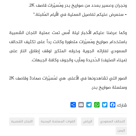
ونجران وعسير بعدد من صواريخ بدر ومُسيّرات قاصف 2K.
– سنعرض عليكم تفاصيل العملية في الأيام المُقبلة.”
وكما عرضنا عليكم الأخبار ليلة أمس تمت عملية اللجان الشعبية
باستخدام صواريخ ومُسيّرات متطورة وكانت رداً على تكثيف التحالف
السعودي لغاراته الجوية وخرقه المتكرر لوقف إطلاق النار على
(ميناء الصليف) الحُديدة ومأرب والجوف وكافة الجبهات.
الصور التي تشاهدونها في الأعلى هي لمُسيّرات صماد3 وقاصف 2K
وسلسلة صواريخ بدر.
Share
Email
Telegram
WhatsApp
Twitter
Facebook
شارك:
التحالف السعودي
الرياض
القوات المسلحة اليمنية
اللجان الشعبية
اليمن