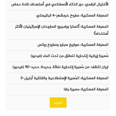
الأغتيال الرقمي: دور الذكاء الأصطناعي في أستهداف قادة حماس
المعرفة العسكرية: صاروخ خرمشهر-٤ الباليستي
المعرفة العسكرية: أكسترا ورامبيج؛ الصاروخان الإسرائيليان الأكثر
أستخداماً!
المعرفة العسكرية: صواريخ سبارو وصاروخ روكس
مُسيرة إيرانية إنتحارية تنطلق من تحت الماء (فيديو)
ايران تكشف عن مُسيرة إنتحارية نفاثة جديدة: حديد-١١٠ (فيديو)
المعرفة العسكرية: المُسيرة الإستطلاعية والقتالية أبابيل-٥
المعرفة العسكرية: مسيرة يافا
المزيد