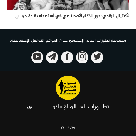
الأغتيال الرقمي: دور الذكاء الأصطناعي في أستهداف قادة حماس
مجموعة تطورات العالم الإسلامي علئ المواقع التواصل الإجتماعية.
تطــورات العــالم الإسلامـــــــــــي
من نحن