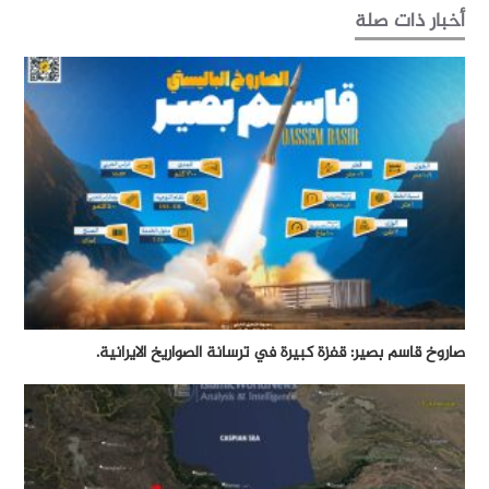
أخبار ذات صلة
صاروخ قاسم بصير: قفزة كبيرة في ترسانة الصواريخ الايرانية.