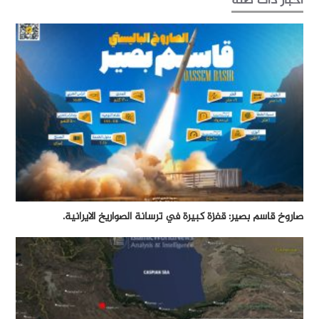
أخبار ذات صلة
صاروخ قاسم بصير: قفزة كبيرة في ترسانة الصواريخ الايرانية.