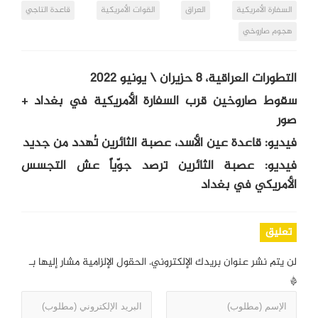
السفارة الأمريكية
العراق
القوات الأمريكية
قاعدة التاجي
هجوم صاروخي
التطورات العراقية، 8 حزيران \ يونيو 2022
سقوط صاروخين قرب السفارة الأمريكية في بغداد +
صور
فيديو: قاعدة عين الأسد، عصبة الثائرين تُهدد من جديد
فيديو: عصبة الثائرين ترصد جوّياً عش التجسس
الأمريكي في بغداد
تعليق
لن يتم نشر عنوان بريدك الإلكتروني.
الحقول الإلزامية مشار إليها بـ
*