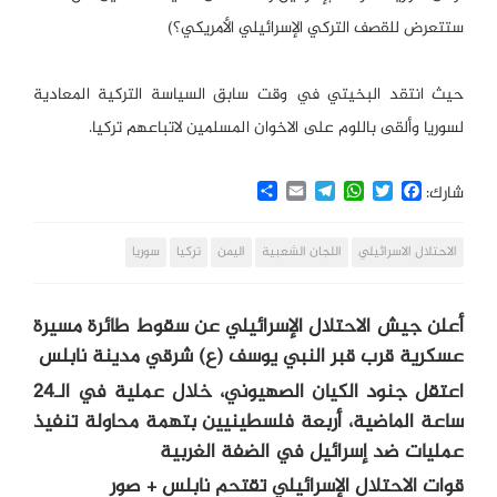
ستتعرض للقصف التركي الإسرائيلي الأمريكي؟)
حيث انتقد البخيتي في وقت سابق السياسة التركية المعادية
لسوريا وألقى باللوم على الاخوان المسلمين لاتباعهم تركيا.
Share
Email
Telegram
WhatsApp
Twitter
Facebook
شارك:
الاحتلال الاسرائيلي
اللجان الشعبية
اليمن
تركيا
سوريا
أعلن جيش الاحتلال الإسرائيلي عن سقوط طائرة مسيرة
عسكرية قرب قبر النبي يوسف (ع) شرقي مدينة نابلس
اعتقل جنود الكيان الصهيوني، خلال عملية في الـ24
ساعة الماضية، أربعة فلسطينيين بتهمة محاولة تنفيذ
عمليات ضد إسرائيل في الضفة الغربية
قوات الاحتلال الإسرائيلي تقتحم نابلس + صور