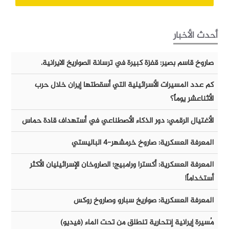
أحدث الأخبار
صاروخ قاسم بصير: قفزة كبيرة في ترسانة الصواريخ الايرانية.
كم عدد المسيرات الأسرائيلية التي أسقطتها إيران خلال حرب
الأثناعشر يوماً؟
الأغتيال الرقمي: دور الذكاء الأصطناعي في أستهداف قادة حماس
المعرفة العسكرية: صاروخ خرمشهر-٤ الباليستي
المعرفة العسكرية: أكسترا ورامبيج؛ الصاروخان الإسرائيليان الأكثر
أستخداماً!
المعرفة العسكرية: صواريخ سبارو وصاروخ روكس
مُسيرة إيرانية إنتحارية تنطلق من تحت الماء (فيديو)