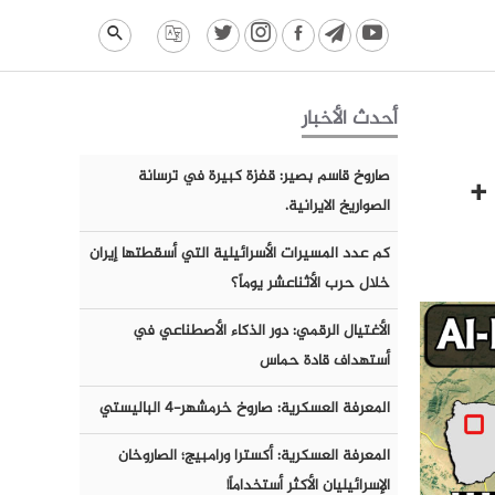
أحدث الأخبار
ر الأوضاع العسكرية على محور الحزم، محافظة الجوف 28 شباط 2020 +
صاروخ قاسم بصير: قفزة كبيرة في ترسانة
الصواريخ الايرانية.
كم عدد المسيرات الأسرائيلية التي أسقطتها إيران
خلال حرب الأثناعشر يوماً؟
الأغتيال الرقمي: دور الذكاء الأصطناعي في
أستهداف قادة حماس
المعرفة العسكرية: صاروخ خرمشهر-٤ الباليستي
المعرفة العسكرية: أكسترا ورامبيج؛ الصاروخان
الإسرائيليان الأكثر أستخداماً!