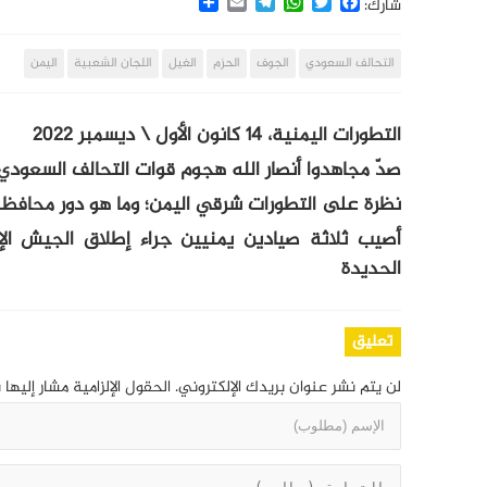
Share
Email
Telegram
WhatsApp
Twitter
Facebook
شارك:
التحالف السعودي
الجوف
الحزم
الغيل
اللجان الشعبية
اليمن
التطورات اليمنية، 14 كانون الأول \ ديسمبر 2022
صدّ مجاهدوا أنصار الله هجوم قوات التحالف السعود
نظرة على التطورات شرقي اليمن؛ وما هو دور محاف
أصيب ثلاثة صيادين يمنيين جراء إطلاق الجيش ا
الحديدة
تعليق
لن يتم نشر عنوان بريدك الإلكتروني.
الحقول الإلزامية مشار إليها 