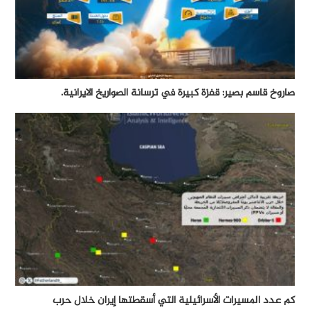
صاروخ قاسم بصير: قفزة كبيرة في ترسانة الصواريخ الايرانية.
كم عدد المسيرات الأسرائيلية التي أسقطتها إيران خلال حرب