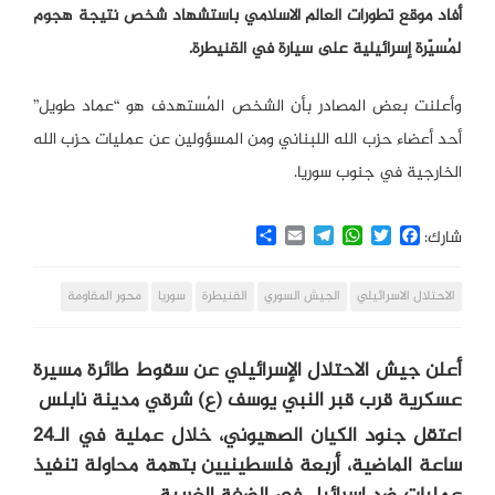
أفاد موقع تطورات العالم الاسلامي باستشهاد شخص نتيجة هجوم
لمُسيّرة إسرائيلية على سيارة في القنيطرة.
وأعلنت بعض المصادر بأن الشخص المُستهدف هو “عماد طويل”
أحد أعضاء حزب الله اللبناني ومن المسؤولين عن عمليات حزب الله
الخارجية في جنوب سوريا.
Share
Email
Telegram
WhatsApp
Twitter
Facebook
شارك:
الاحتلال الاسرائيلي
الجيش السوري
القنيطرة
سوريا
محور المقاومة
أعلن جيش الاحتلال الإسرائيلي عن سقوط طائرة مسيرة
عسكرية قرب قبر النبي يوسف (ع) شرقي مدينة نابلس
اعتقل جنود الكيان الصهيوني، خلال عملية في الـ24
ساعة الماضية، أربعة فلسطينيين بتهمة محاولة تنفيذ