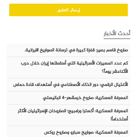
أحدث الأخبار
صاروخ قاسم بصير: قفزة كبيرة في ترسانة الصواريخ الايرانية.
كم عدد المسيرات الأسرائيلية التي أسقطتها إيران خلال حرب
الأثناعشر يوماً؟
الأغتيال الرقمي: دور الذكاء الأصطناعي في أستهداف قادة حماس
المعرفة العسكرية: صاروخ خرمشهر-٤ الباليستي
المعرفة العسكرية: أكسترا ورامبيج؛ الصاروخان الإسرائيليان الأكثر
أستخداماً!
المعرفة العسكرية: صواريخ سبارو وصاروخ روكس