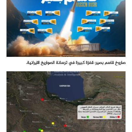
صاروخ قاسم بصير: قفزة كبيرة في ترسانة الصواريخ الايرانية.