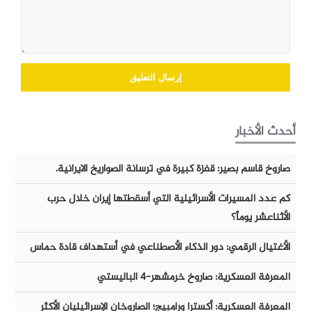
أحدث الأخبار
صاروخ قاسم بصير: قفزة كبيرة في ترسانة الصواريخ الايرانية.
كم عدد المسيرات الأسرائيلية التي أسقطتها إيران خلال حرب
الأثناعشر يوماً؟
الأغتيال الرقمي: دور الذكاء الأصطناعي في أستهداف قادة حماس
المعرفة العسكرية: صاروخ خرمشهر-٤ الباليستي
المعرفة العسكرية: أكسترا ورامبيج؛ الصاروخان الإسرائيليان الأكثر