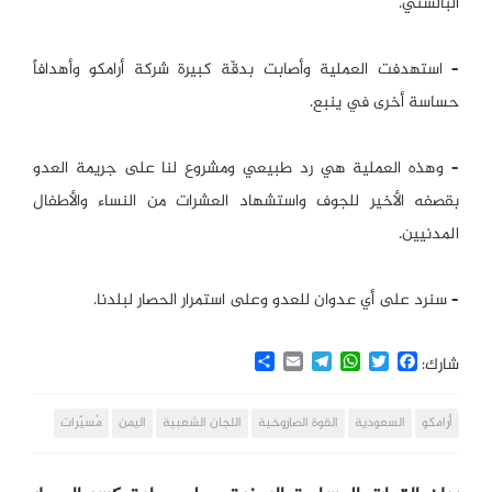
البالستي.
– استهدفت العملية وأصابت بدقّة كبيرة شركة أرامكو وأهدافاً
حساسة أخرى في ينبع.
– وهذه العملية هي رد طبيعي ومشروع لنا على جريمة العدو
بقصفه الأخير للجوف واستشهاد العشرات من النساء والأطفال
المدنيين.
– سنرد على أي عدوان للعدو وعلى استمرار الحصار لبلدنا.
Share
Email
Telegram
WhatsApp
Twitter
Facebook
شارك:
أرامكو
السعودية
القوة الصاروخية
اللجان الشعبية
اليمن
مُسيّرات