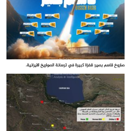
صاروخ قاسم بصير: قفزة كبيرة في ترسانة الصواريخ الايرانية.