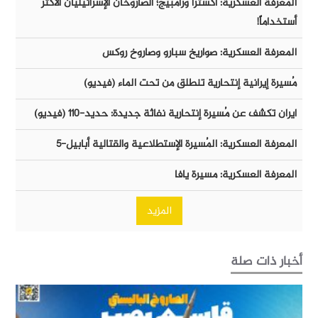
المعرفة العسكرية: أكسترا ورامبيج؛ الصاروخان الإسرائيليان الأكثر
أستخداماً!
المعرفة العسكرية: صواريخ سبارو وصاروخ روكس
مُسيرة إيرانية إنتحارية تنطلق من تحت الماء (فيديو)
ايران تكشف عن مُسيرة إنتحارية نفاثة جديدة: حديد-١١٠ (فيديو)
المعرفة العسكرية: المُسيرة الإستطلاعية والقتالية أبابيل-٥
المعرفة العسكرية: مسيرة يافا
المزيد
أخبار ذات صلة