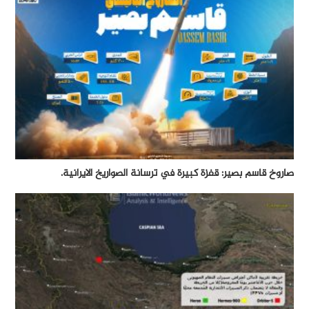
صاروخ قاسم بصير: قفزة كبيرة في ترسانة الصواريخ الايرانية.