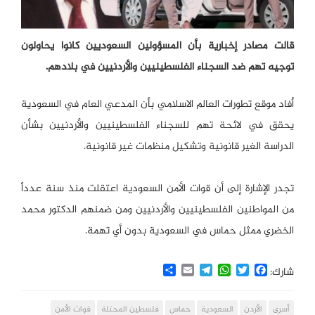
قالت مصادر إخبارية بأن المسؤولين السعوديين كانوا يحاولون
توجيه تهم ضد السجناء الفلسطينيين والأردنيين في بلادهم.
أفاد موقع تطورات العالم الاسلامي بأن المدعي العام في السعودية
يحقق في لائحة تهم للسجناء الفلسطينيين والأردنيين بشأن
الدراسة الغير قانونية وتشكيل منظمات غير قانونية.
تجدر الإشارة إلى أن قوات الأمن السعودية اعتقلت منذ سنة عدداً
من المواطنين الفلسطينيين والأردنيين ومن ضمنهم الدكتور محمد
الخضري ممثل حماس في السعودية بدون أي تهمة.
Share
Email
Telegram
WhatsApp
Twitter
Facebook
شارك:
أسرى
الأردن
السعودية
حماس
فلسطين المحتلة
قوات الأمن