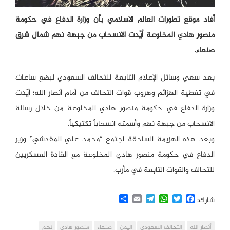
أفاد موقع تطورات العالم الاسلامي بأن وزارة الدفاع في حكومة
منصور هادي المخلوعة أيّدت الانسحاب من جبهة نهم شمال شرق
صنعاء.
بعد سعي وسائل الإعلام التابعة للتحالف السعودي لبضع ساعات
في تغطية الهزائم وهروب قوات التحالف من أمام أنصار الله؛ أيّدت
وزارة الدفاع في حكومة منصور هادي المخلوعة من خلال رسالة
الانسحاب من جبهة نهم وأسمته انسحاباً تكتيكياً.
وبعد هذه الهزيمة الساحقة اجتمع “محمد علي المقدشي” وزير
الدفاع في حكومة منصور هادي المخلوعة مع القادة العسكريين
للتحالف والقوات التابعة في مأرب.
Share
Email
Telegram
WhatsApp
Twitter
Facebook
شارك:
أنصار الله
التحالف السعودي
اليمن
صنعاء
منصور هادي
نهم