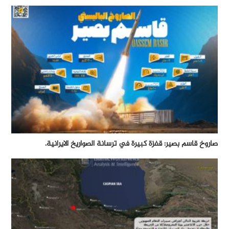
صاروخ قاسم بصير: قفزة كبيرة في ترسانة الصواريخ الايرانية.