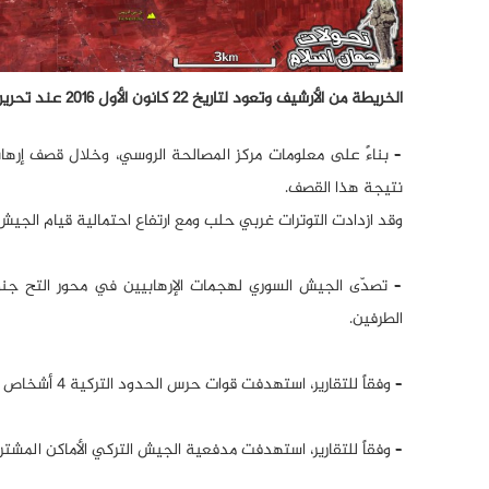
الخريطة من الأرشيف وتعود لتاريخ 22 كانون الأول 2016 عند تحرير مدينة حلب؛ منذ ذلك الوقت وإلى الآن لم تتغير أوضاع الجبهات غرب حلب.
– بناءً على معلومات مركز المصالحة الروسي، وخلال قصف إرها
نتيجة هذا القصف.
وقد ازدادت التوترات غربي حلب ومع ارتفاع احتمالية قيام الجيش 
– تصدّى الجيش السوري لهجمات الإرهابيين في محور التح
الطرفين.
– وفقاً للتقارير، استهدفت قوات حرس الحدود التركية 4 أشخاص سوريين كانوا يريدون المرور من الحدود السورية في منطقة خربة الجوز وقتلتهم.
– وفقاً للتقارير، استهدفت مدفعية الجيش التركي الأماكن المش