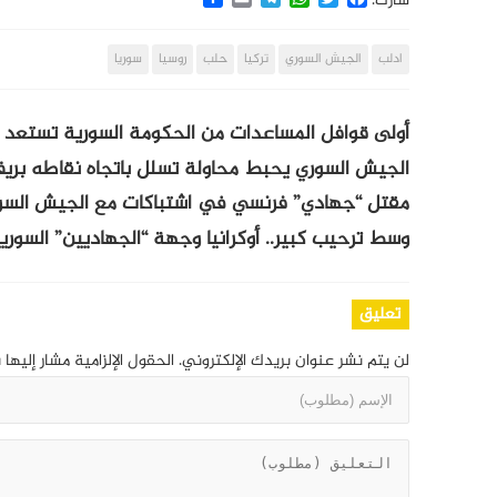
شارك:
ادلب
الجيش السوري
تركيا
حلب
روسيا
سوريا
أولى قوافل المساعدات من الحكومة السورية تستعد 
الجيش السوري يحبط محاولة تسلل باتجاه نقاطه بري
مقتل “جهادي” فرنسي في اشتباكات مع الجيش السو
وسط ترحيب كبير.. أوكرانيا وجهة “الجهاديين” السوري
تعليق
لن يتم نشر عنوان بريدك الإلكتروني.
الحقول الإلزامية مشار إليها 