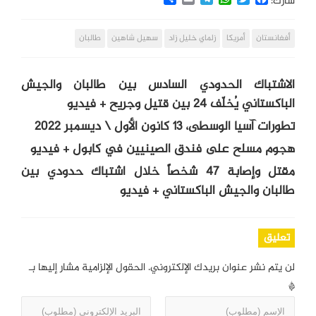
شارك:
أفغانستان
أمريكا
زلماي خليل زاد
سهيل شاهين
طالبان
الاشتباك الحدودي السادس بين طالبان والجيش
الباكستاني يُخلّف 24 بين قتيل وجريح + فيديو
تطورات آسيا الوسطى، 13 كانون الأول \ ديسمبر 2022
هجوم مسلح على فندق الصينيين في كابول + فيديو
مقتل وإصابة 47 شخصاً خلال اشتباك حدودي بين
طالبان والجيش الباكستاني + فيديو
تعليق
لن يتم نشر عنوان بريدك الإلكتروني.
الحقول الإلزامية مشار إليها بـ
*