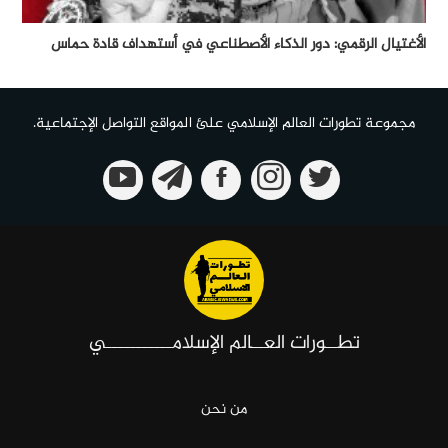
الأغتيال الرقمي: دور الذكاء الأصطناعي في أستهداف قادة حماس
مجموعة تطورات العالم الإسلامي علئ المواقع التواصل الإجتماعية.
تطــورات العــالم الإسلامـــــــــــي
من نحن