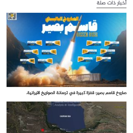
أخبار ذات صلة
صاروخ قاسم بصير: قفزة كبيرة في ترسانة الصواريخ الايرانية.