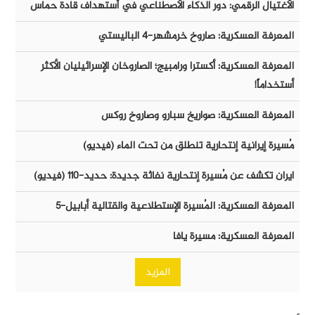
الأغتيال الرقمي: دور الذكاء الأصطناعي في أستهداف قادة حماس
المعرفة العسكرية: صاروخ خرمشهر-٤ الباليستي
المعرفة العسكرية: أكسترا ورامبيج؛ الصاروخان الإسرائيليان الأكثر
أستخداماً!
المعرفة العسكرية: صواريخ سبارو وصاروخ روكس
مُسيرة إيرانية إنتحارية تنطلق من تحت الماء (فيديو)
ايران تكشف عن مُسيرة إنتحارية نفاثة جديدة: حديد-١١٠ (فيديو)
المعرفة العسكرية: المُسيرة الإستطلاعية والقتالية أبابيل-٥
المعرفة العسكرية: مسيرة يافا
المزيد