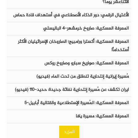
الأثناعشر يوماً؟
الأغتيال الرقمي: دور الذكاء الأصطناعي في أستهداف قادة حماس
المعرفة العسكرية: صاروخ خرمشهر-٤ الباليستي
المعرفة العسكرية: أكسترا ورامبيج؛ الصاروخان الإسرائيليان الأكثر
أستخداماً!
المعرفة العسكرية: صواريخ سبارو وصاروخ روكس
مُسيرة إيرانية إنتحارية تنطلق من تحت الماء (فيديو)
ايران تكشف عن مُسيرة إنتحارية نفاثة جديدة: حديد-١١٠ (فيديو)
المعرفة العسكرية: المُسيرة الإستطلاعية والقتالية أبابيل-٥
المعرفة العسكرية: مسيرة يافا
المزيد