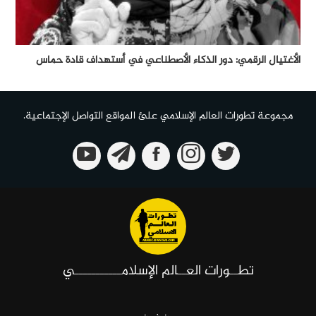
الأغتيال الرقمي: دور الذكاء الأصطناعي في أستهداف قادة حماس
مجموعة تطورات العالم الإسلامي علئ المواقع التواصل الإجتماعية.
تطــورات العــالم الإسلامـــــــــــي