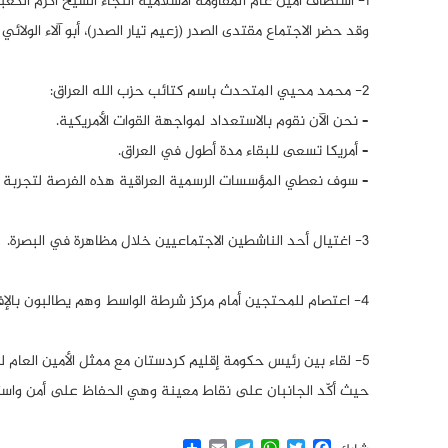
1- استضاف أمين عام المقاومة الاسلامية النجاء الشيخ أكرم الكعبي اجتماع مشترك لقادة المقاومة العراقية.
وقد حضر الاجتماع مقتدى الصدر (زعيم تيار الصدر)، أبو آلاء الول
2- محمد محيي المتحدث باسم كتائب حزب الله العراق:
– نحن الآن نقوم بالاستعداد لمواجهة القوات الأمريكية.
– أمريكا تسعى للبقاء مدة أطول في العراق.
– سوف نعطي المؤسسات الرسمية العراقية هذه الفرصة لتجربة كل 
3- اغتيال أحد الناشطين الاجتماعيين خلال مظاهرة في البصرة.
4- اعتصام للمحتجين أمام مركز شرطة الواسط وهم يطالبون بالإفراج عن المحتجين الذين تم توقيفهم.
5- لقاء بين رئيس حكومة إقليم كردستان مع ممثل الأمين العام للأمم المتحدة في العراق.
حيث أكّد الجانبان على نقاط معينة وهي الحفاظ على أمن واستقر
Share
Email
Telegram
WhatsApp
Twitter
Facebook