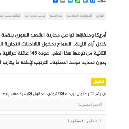
شارك:
العراق
المقاومة الاسلامية
تيار الصدر
كتائب حزب الله
كتائب سيد الش
أمريكا وحلفاؤها تواصل محاربة الشعب السوري بلقمة
خلال أيام قليلة.. السماح بدخول الشاحنات التجارية ال
الثانية من نوعها هذا العام.. عودة 145 عائلة عراقية من مخيم الهول الى الأراضي العراقية
بدون تحديد موعد العملية.. الترتيب لإعادة ما يقارب الـ 150 عائلة عراقية من مخيم “اله
تعليق
لن يتم نشر عنوان بريدك الإلكتروني.
الحقول الإلزامية مشار إليها 