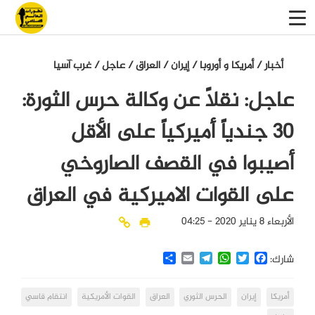
أخبار
/
أمريكا و أوروبا
/
إيران
/
العراق
/
عاجل
/
غرب آسيا
عاجل: نقلاً عن وكالة حرس الثورة:
30 جندياً أميركياً على الأقل
أصيبوا في القصف الصاروخي
على القوات الاميركية في العراق
الأربعاء 8 يناير 2020 - 04:25
Share
Email
Telegram
WhatsApp
Twitter
Facebook
شارك:
أمريكا
إيران
الحرس الثوري
العراق
القوات الأمريكية
انتقام قاسي