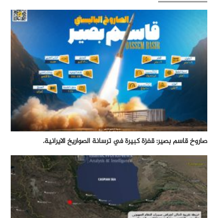
صاروخ قاسم بصير: قفزة كبيرة في ترسانة الصواريخ الايرانية.