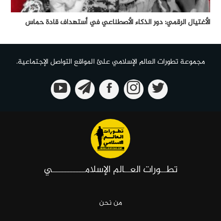
الأغتيال الرقمي: دور الذكاء الأصطناعي في أستهداف قادة حماس
مجموعة تطورات العالم الإسلامي علئ المواقع التواصل الإجتماعية.
تطــورات العــالم الإسلامـــــــــــي
من نحن