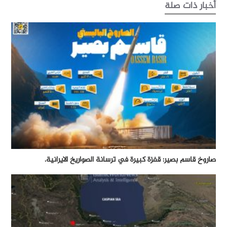
أخبار ذات صلة
صاروخ قاسم بصير: قفزة كبيرة في ترسانة الصواريخ الايرانية.