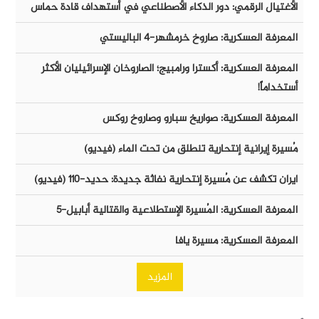
الأغتيال الرقمي: دور الذكاء الأصطناعي في أستهداف قادة حماس
المعرفة العسكرية: صاروخ خرمشهر-٤ الباليستي
المعرفة العسكرية: أكسترا ورامبيج؛ الصاروخان الإسرائيليان الأكثر
أستخداماً!
المعرفة العسكرية: صواريخ سبارو وصاروخ روكس
مُسيرة إيرانية إنتحارية تنطلق من تحت الماء (فيديو)
ايران تكشف عن مُسيرة إنتحارية نفاثة جديدة: حديد-١١٠ (فيديو)
المعرفة العسكرية: المُسيرة الإستطلاعية والقتالية أبابيل-٥
المعرفة العسكرية: مسيرة يافا
المزيد