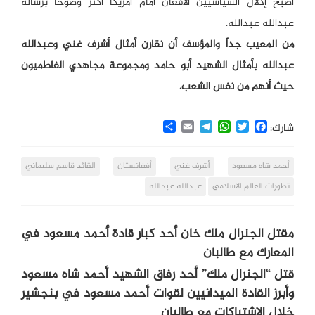
أصبح إذلال السياسيين الأفغان أمام أمريكا أكثر وضوحاً برسالة
عبدالله عبدالله.
من المعيب جداً والمؤسف أن نقارن أمثال أشرف غني وعبدالله
عبدالله بأمثال الشهيد أبو حامد ومجموعة مجاهدي الفاطميون
حيث أنهم من نفس الشعب.
Share
Email
Telegram
WhatsApp
Twitter
Facebook
شارك:
أحمد شاه مسعود
أشرف غني
أفغانستان
القائد قاسم سليماني
تطورات العالم الاسلامي
عبدالله عبدالله
مقتل الجنرال ملك خان أحد كبار قادة أحمد مسعود في
المعارك مع طالبان
قتل “الجنرال ملك” أحد رفاق الشهيد أحمد شاه مسعود
وأبرز القادة الميدانيين لقوات أحمد مسعود في بنجشير
خلال الاشتباكات مع طالبان