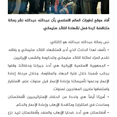
أفاد موقع تطورات العالم الاسلامي بأن عبدالله عبدالله نشر رسالة
متناقضة كردة فعل لشهادة القائد سليماني.
نص رسالة عبدالله عبدالله هو كالتالي:
– نأسف لهذا الحادث الذي أدى لاستشهاد القائد سليماني و رفاقه.
نقدم العزاء لعائلة القائد سليماني وللحكومة والشعب الإيرانيين.
– الجمهورية الاسلامية الإيرانية هي أحد جيراننا وحلفائنا. وقفوا
بجانب شعبنا خلال فترة الجهاد والمقاومة. وخلال مرحلة إعادة
الإعمار ودعموا تأسيساتنا وإعادة الإعمار قبل سنوات على الاستقرار
واستضافوا ملايين المهاجرين لسنوات.
– أمريكا أيضاً هي واحدة من الحلفاء الإستراتيجيين لأفغانستان
وساعدت في استقرارنا ومكافحة الإرهاب وإعادة الإعمار والحكم.
– أفغانستان هي أحد ضحايا الإرهاب والعنف وأفغانستان تريد نزع