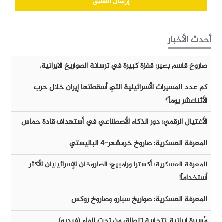
أحدث الأخبار
صاروخ قاسم بصير: قفزة كبيرة في ترسانة الصواريخ الايرانية.
كم عدد المسيرات الأسرائيلية التي أسقطتها إيران خلال حرب
الأثناعشر يوماً؟
الأغتيال الرقمي: دور الذكاء الأصطناعي في أستهداف قادة حماس
المعرفة العسكرية: صاروخ خرمشهر-٤ الباليستي
المعرفة العسكرية: أكسترا ورامبيج؛ الصاروخان الإسرائيليان الأكثر
أستخداماً!
المعرفة العسكرية: صواريخ سبارو وصاروخ روكس
مُسيرة إيرانية إنتحارية تنطلق من تحت الماء (فيديو)