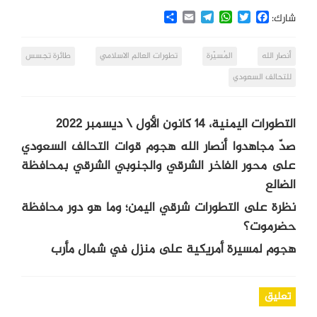
Share
Email
Telegram
WhatsApp
Twitter
Facebook
شارك:
أنصار الله
المُسيّرة
تطورات العالم الاسلامي
طائرة تجسس
للتحالف السعودي
التطورات اليمنية، 14 كانون الأول \ ديسمبر 2022
صدّ مجاهدوا أنصار الله هجوم قوات التحالف السعودي
على محور الفاخر الشرقي والجنوبي الشرقي بمحافظة
الضالع
نظرة على التطورات شرقي اليمن؛ وما هو دور محافظة
حضرموت؟
هجوم لمسيرة أمريكية على منزل في شمال مأرب
تعليق