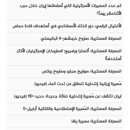
كم عدد المسيرات الأسرائيلية التي أسقطتها إيران خلال حرب
الأثناعشر يوماً؟
الأغتيال الرقمي: دور الذكاء الأصطناعي في أستهداف قادة حماس
المعرفة العسكرية: صاروخ خرمشهر-٤ الباليستي
المعرفة العسكرية: أكسترا ورامبيج؛ الصاروخان الإسرائيليان الأكثر
أستخداماً!
المعرفة العسكرية: صواريخ سبارو وصاروخ روكس
مُسيرة إيرانية إنتحارية تنطلق من تحت الماء (فيديو)
ايران تكشف عن مُسيرة إنتحارية نفاثة جديدة: حديد-١١٠ (فيديو)
المعرفة العسكرية: المُسيرة الإستطلاعية والقتالية أبابيل-٥
المعرفة العسكرية: مسيرة يافا