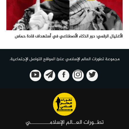
الأغتيال الرقمي: دور الذكاء الأصطناعي في أستهداف قادة حماس
مجموعة تطورات العالم الإسلامي علئ المواقع التواصل الإجتماعية.
تطــورات العــالم الإسلامـــــــــــي