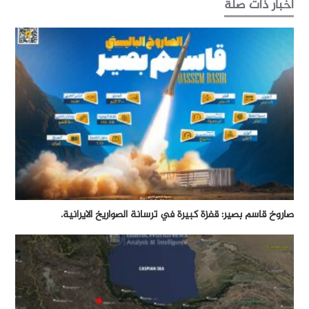
أخبار ذات صلة
صاروخ قاسم بصير: قفزة كبيرة في ترسانة الصواريخ الايرانية.