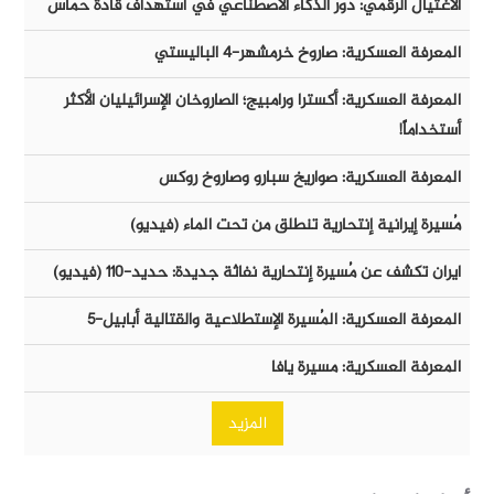
الأغتيال الرقمي: دور الذكاء الأصطناعي في أستهداف قادة حماس
المعرفة العسكرية: صاروخ خرمشهر-٤ الباليستي
المعرفة العسكرية: أكسترا ورامبيج؛ الصاروخان الإسرائيليان الأكثر
أستخداماً!
المعرفة العسكرية: صواريخ سبارو وصاروخ روكس
مُسيرة إيرانية إنتحارية تنطلق من تحت الماء (فيديو)
ايران تكشف عن مُسيرة إنتحارية نفاثة جديدة: حديد-١١٠ (فيديو)
المعرفة العسكرية: المُسيرة الإستطلاعية والقتالية أبابيل-٥
المعرفة العسكرية: مسيرة يافا
المزيد