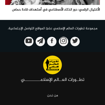
الأغتيال الرقمي: دور الذكاء الأصطناعي في أستهداف قادة حماس
مجموعة تطورات العالم الإسلامي علئ المواقع التواصل الإجتماعية.
تطــورات العــالم الإسلامـــــــــــي
من نحن