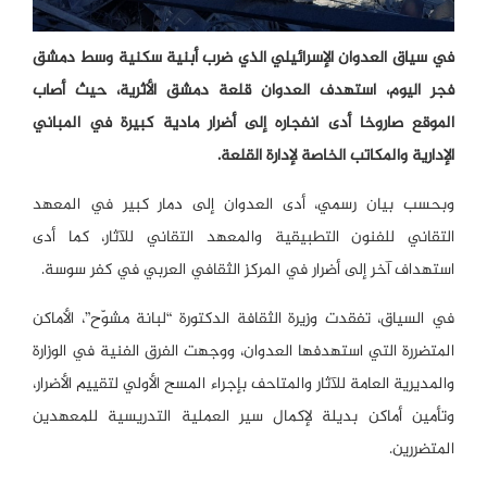
في سياق العدوان الإسرائيلي الذي ضرب أبنية سكنية وسط دمشق
فجر اليوم، استهدف العدوان قلعة دمشق الأثرية، حيث أصاب
الموقع صاروخا أدى انفجاره إلى أضرار مادية كبيرة في المباني
الإدارية والمكاتب الخاصة لإدارة القلعة.
وبحسب بيان رسمي، أدى العدوان إلى دمار كبير في المعهد
التقاني للفنون التطبيقية والمعهد التقاني للآثار، كما أدى
استهداف آخر إلى أضرار في المركز الثقافي العربي في كفر سوسة.
في السياق، تفقدت وزيرة الثقافة الدكتورة “لبانة مشوّح”، الأماكن
المتضررة التي استهدفها العدوان، ووجهت الفرق الفنية في الوزارة
والمديرية العامة للآثار والمتاحف بإجراء المسح الأولي لتقييم الأضرار،
وتأمين أماكن بديلة لإكمال سير العملية التدريسية للمعهدين
المتضررين.