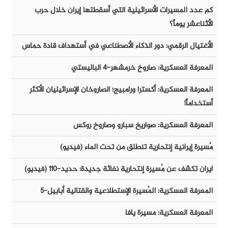
كم عدد المسيرات الأسرائيلية التي أسقطتها إيران خلال حرب
الأثناعشر يوماً؟
الأغتيال الرقمي: دور الذكاء الأصطناعي في أستهداف قادة حماس
المعرفة العسكرية: صاروخ خرمشهر-٤ الباليستي
المعرفة العسكرية: أكسترا ورامبيج؛ الصاروخان الإسرائيليان الأكثر
أستخداماً!
المعرفة العسكرية: صواريخ سبارو وصاروخ روكس
مُسيرة إيرانية إنتحارية تنطلق من تحت الماء (فيديو)
ايران تكشف عن مُسيرة إنتحارية نفاثة جديدة: حديد-١١٠ (فيديو)
المعرفة العسكرية: المُسيرة الإستطلاعية والقتالية أبابيل-٥
المعرفة العسكرية: مسيرة يافا