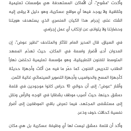
وأكدت “مشوح”، أن الأماكن المستهدفة هي مؤسسات تعليمية
وثقافية ولا يوجد فيها أي مواقع عسكرية، وهو دليل لا يرقى إليه
الشك على إجرام هذا الكيان العنصري الذي يستهدف هويتنا
وحضارتنا ولا يتوانى عن ارتكاب أي عمل إجرامي.
في السياق، قال المدير العام للآثار والمتاحف “نظير عوض”، إن
العدوان أدى لأضرار واسعة في المكان، حيث تهدّم المعهد
المتوسط للفنون التطبيقية، وهو مؤسسة تعليمية تحتضن نهاراً
الطلاب لتدريس الفنون، كما دمّر ما فيه من أثاث وأجهزة حديثة
كأجهزة المسح والحواسيب وأجهزة التصوير السينمائي غالية الثمن.
وأشار “عوض”، إلى أن حوالي 10 حراس كانوا موجودين في قلعة
دمشق حينها، حيث أصيب موظف بشظايا في الوجه والرأس ونقل
إلى مستشفى المجتهد، فيما تعرض باقي الموظفين إلى أضرار
نفسية كحالات خوف وذعر.
وأكد أن قلعة دمشق ليست لها أي وظيفة عسكرية بل هي مكان