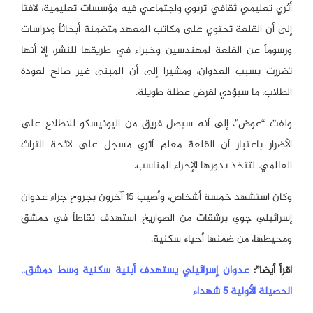
أثري تعليمي ثقافي تربوي واجتماعي فيه مؤسسات تعليمية، لافتا
إلى أن القلعة تحتوي على مكاتب المعهد متضمنة أبحاثاً ودراسات
ورسوماً عن القلعة لمهندسين وخبراء في طريقها للنشر، إلا أنها
تضررت بسبب العدوان، ومشيرا إلى أن المبنى غير صالح لعودة
الطلاب، ما سيؤدي لفرض عطلة طويلة.
ولفت “عوض”، إلى أنه سيصل فريق من اليونيسكو للاطلاع على
الأضرار باعتبار أن القلعة معلم أثري مسجل على لائحة التراث
العالمي، لتتخذ بدورها الإجراء المناسب.
وكان استشهد خمسة أشخاص، وأصيب 15 آخرون بجروح جراء عدوان
إسرائيلي جوي برشقات من الصواريخ استهدف نقاطاً في دمشق
ومحيطها، من ضمنها أحياء سكنية.
اقرأ أيضا”:
عدوان إسرائيلي يستهدف أبنية سكنية وسط دمشق..
الحصيلة الأولية 5 شهداء