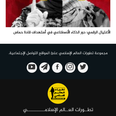
الأغتيال الرقمي: دور الذكاء الأصطناعي في أستهداف قادة حماس
مجموعة تطورات العالم الإسلامي علئ المواقع التواصل الإجتماعية.
تطــورات العــالم الإسلامـــــــــــي