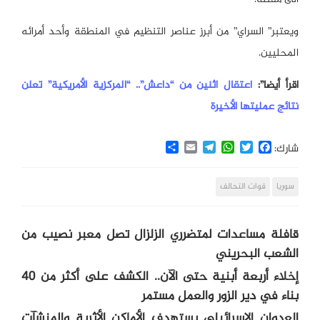
ويعتبر” السراي” من أبرز عناصر التنظيم في المنطقة وأحد أمرائه
المحليين.
اقرأ أيضا”:
اعتقال اثنين من “داعش”.. “المركزية الأمريكية” تعلن
نتائج عمليتها الأخيرة
Share
Email
Telegram
WhatsApp
Twitter
Facebook
شارك:
سوريا
قوات التحالف
قافلة مساعدات لمتضرري الزلزال تصل معبر نصيب من
الشعب البحريني
إخلاء أربعة أبنية حتى الآن.. الكشف على أكثر من 40
بناء في دير الزور والعمل مستمر
العدوان الإسرائيلي يستهدف الأماكن الأثرية والمنشآت