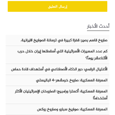
أحدث الأخبار
صاروخ قاسم بصير: قفزة كبيرة في ترسانة الصواريخ الايرانية.
كم عدد المسيرات الأسرائيلية التي أسقطتها إيران خلال حرب
الأثناعشر يوماً؟
الأغتيال الرقمي: دور الذكاء الأصطناعي في أستهداف قادة حماس
المعرفة العسكرية: صاروخ خرمشهر-٤ الباليستي
المعرفة العسكرية: أكسترا ورامبيج؛ الصاروخان الإسرائيليان الأكثر
أستخداماً!
المعرفة العسكرية: صواريخ سبارو وصاروخ روكس