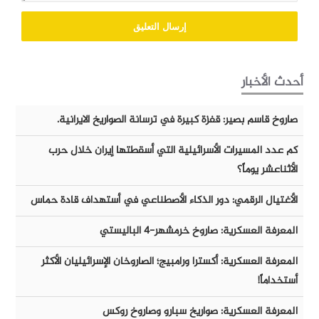
أحدث الأخبار
صاروخ قاسم بصير: قفزة كبيرة في ترسانة الصواريخ الايرانية.
كم عدد المسيرات الأسرائيلية التي أسقطتها إيران خلال حرب
الأثناعشر يوماً؟
الأغتيال الرقمي: دور الذكاء الأصطناعي في أستهداف قادة حماس
المعرفة العسكرية: صاروخ خرمشهر-٤ الباليستي
المعرفة العسكرية: أكسترا ورامبيج؛ الصاروخان الإسرائيليان الأكثر
أستخداماً!
المعرفة العسكرية: صواريخ سبارو وصاروخ روكس