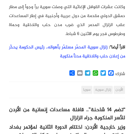
وكانت عشرات القوافل الإغاثية التي وصلت سورية براً وجواً إلى مطار
دمشق الدولي مقدمة من دول عربية وأجنبية في إطار المساعدات
عقب الزلزال المدمر الذي ضرب مدن حلب واللاذقية وحماة
وطرطوس فجر يوم الاثنين 6 شباط.
اقرأ أيضا”:
زلزال سورية المدمّر مستمّر بأهواله.. رئيس الحكومة يحذّر
من إعلان حلب واللاذقية مدناً منكوبة
Share
Email
Telegram
WhatsApp
Twitter
Facebook
شارك:
الأردن
زلزال سورية
سوريا
“تضم 14 شاحنة”.. قافلة مساعدات إنسانية من الأردن
للأسر المنكوبة جراء الزلزال
وزير خارجية الأردن: اختتام الدورة الثانية لمؤتمر بغداد