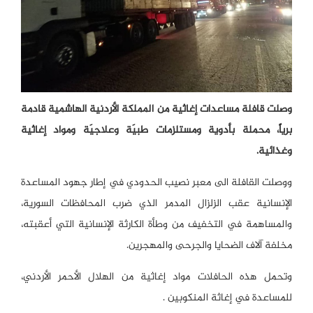
وصلت قافلة مساعدات إغاثية من المملكة الأردنية الهاشمية قادمة
برياً، محملة بأدوية ومستلزمات طبيَة وعلاجيَة ومواد إغاثية
وغذائية.
ووصلت القافلة الى معبر نصيب الحدودي في إطار جهود المساعدة
الإنسانية عقب الزلزال المدمر الذي ضرب المحافظات السورية،
والمساهمة في التخفيف من وطأة الكارثة الإنسانية التي أعقبته،
مخلفة آلاف الضحايا والجرحى والمهجرين.
وتحمل هذه الحافلات مواد إغاثية من الهلال الأحمر الأردني،
للمساعدة في إغاثة المنكوبين .