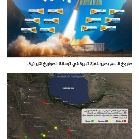
صاروخ قاسم بصير: قفزة كبيرة في ترسانة الصواريخ الايرانية.