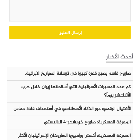
أحدث الأخبار
صاروخ قاسم بصير: قفزة كبيرة في ترسانة الصواريخ الايرانية.
كم عدد المسيرات الأسرائيلية التي أسقطتها إيران خلال حرب
الأثناعشر يوماً؟
الأغتيال الرقمي: دور الذكاء الأصطناعي في أستهداف قادة حماس
المعرفة العسكرية: صاروخ خرمشهر-٤ الباليستي
المعرفة العسكرية: أكسترا ورامبيج؛ الصاروخان الإسرائيليان الأكثر