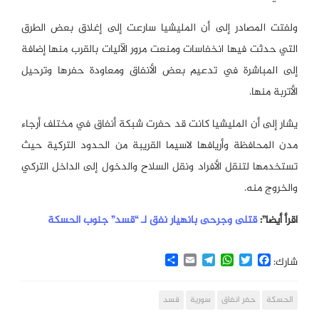
ولفتت المصادر إلى أن المليشيا سارعت إلى إغلاق بعض الطرق
التي حدثت فيها انخفاسات ومنعت مرور الآليات بالقرب منها إضافة
إلى المباشرة في تدعيم بعض الأنفاق ومعاودة حفرها وترحيل
الأتربة منها.
يشار إلى أن المليشيا كانت قد حفرت شبكة أنفاق في مختلف أرجاء
مدن المحافظة وأريافها لاسيما القريبة من الحدود التركية حيث
تستخدمها لتنقل الأفراد ونقل السلاح والدخول إلى الداخل التركي
والخروج منه.
اقرأ أيضا”:
قتلى وجرحى بانهيار نفق لـ “قسد” جنوب الحسكة
Share
Email
Telegram
WhatsApp
Twitter
Facebook
شارك:
الحسكة
حفر انفاق
سورية
قسد