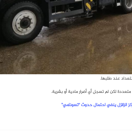
ستعداد عند طلبها.
عددة لكن لم تسجل أي أضرار مادية أو بشرية.
مركز الزلازل ينفي احتمال حدوث “تسونامي”