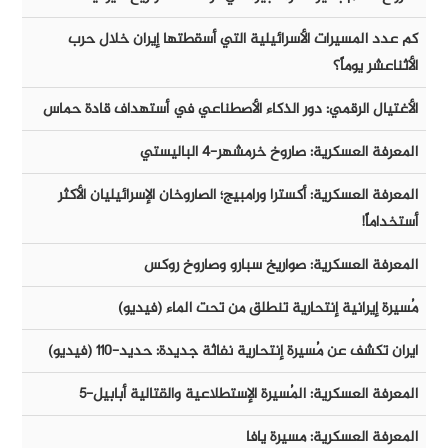
كم عدد المسيرات الأسرائيلية التي أسقطتها إيران خلال حرب
الأثناعشر يوماً؟
الأغتيال الرقمي: دور الذكاء الأصطناعي في أستهداف قادة حماس
المعرفة العسكرية: صاروخ خرمشهر-٤ الباليستي
المعرفة العسكرية: أكسترا ورامبيج؛ الصاروخان الإسرائيليان الأكثر
أستخداماً!
المعرفة العسكرية: صواريخ سبارو وصاروخ روكس
مُسيرة إيرانية إنتحارية تنطلق من تحت الماء (فيديو)
ايران تكشف عن مُسيرة إنتحارية نفاثة جديدة: حديد-١١٠ (فيديو)
المعرفة العسكرية: المُسيرة الإستطلاعية والقتالية أبابيل-٥
المعرفة العسكرية: مسيرة يافا