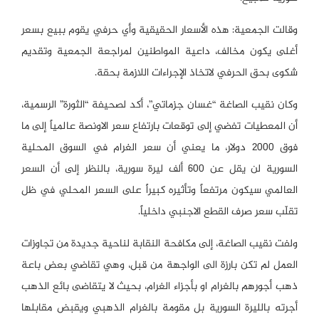
وقالت الجمعية: هذه الأسعار الحقيقية وأي حرفي يقوم ببيع بسعر
أغلى يكون مخالف، داعية المواطنين لمراجعة الجمعية وتقديم
شكوى بحق الحرفي لاتخاذ الإجراءات اللازمة بحقة.
وكان نقيب الصاغة “غسان جزماتي”، أكد لصحيفة “الثورة” الرسمية،
أن المعطيات تفضي إلى توقعات بارتفاع سعر الاونصة عالمياً إلى ما
فوق 2000 دولار، ما يعني أن سعر الغرام في السوق المحلية
السورية لن يقل عن 600 ألف ليرة سورية، بالنظر إلى أن السعر
العالمي سيكون مرتفعاً وتأثيره كبيراً على السعر المحلي في ظل
تقلّب سعر صرف القطع الاجنبي داخلياً.
ولفت نقيب الصاغة، إلى مكافحة النقابة لناحية جديدة من تجاوزات
العمل لم تكن بارزة الى الواجهة من قبل، وهي تقاضي بعض باعة
ذهب أجورهم بالغرام او بأجزاء الغرام، بحيث لا يتقاضى بائع الذهب
أجرته بالليرة السورية بل مقومة بالغرام الذهبي ويقبض مقابلها