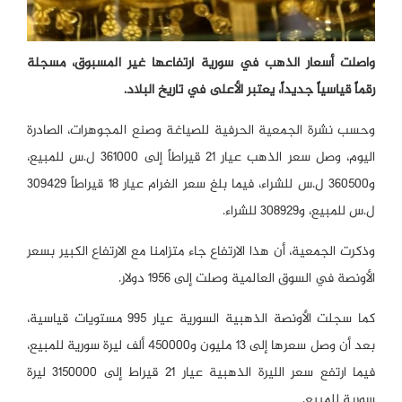
واصلت أسعار الذهب في سورية ارتفاعها غير المسبوق، مسجلة
رقماً قياسياً جديداً، يعتبر الأعلى في تاريخ البلاد.
وحسب نشرة الجمعية الحرفية للصياغة وصنع المجوهرات، الصادرة
اليوم، وصل سعر الذهب عيار 21 قيراطاً إلى 361000 ل.س للمبيع،
و360500 ل.س للشراء، فيما بلغ سعر الغرام عيار 18 قيراطاً 309429
ل.س للمبيع، و308929 للشراء.
وذكرت الجمعية، أن هذا الارتفاع جاء متزامنا مع الارتفاع الكبير بسعر
الأونصة في السوق العالمية وصلت إلى 1956 دولار.
كما سجلت الأونصة الذهبية السورية عيار 995 مستويات قياسية،
بعد أن وصل سعرها إلى 13 مليون و450000 ألف ليرة سورية للمبيع،
فيما ارتفع سعر الليرة الذهبية عيار 21 قيراط إلى 3150000 ليرة
سورية للمبيع.