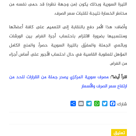
الليرة السورية وبذلك يكون (من وجهة نظره) قد حمى نفسه من
مخاطر الخسارة نتيجة تقلبات سعر الصرف.
وأضاف: هذا الأمر دفع بالنقابة إلى التعميم على كافة أعضائها
ومنتسبيها بضرورة الالتزام باحتساب أجرة الغرام بين الورشات
وبائعي الجملة والمفرّق بالليرة السورية حصراً، والمنع الكامل
المؤهل للعقوبة القاسية في حال احتساب الأجور على أساس أجزاء
من الغرام.
اقرأ أيضا”:
مصرف سورية المركزي يصدر جملة من القرارات للحد من
ارتفاع سعر الصرف والأسعار
Share
Email
Telegram
WhatsApp
Twitter
Facebook
شارك:
تعليق