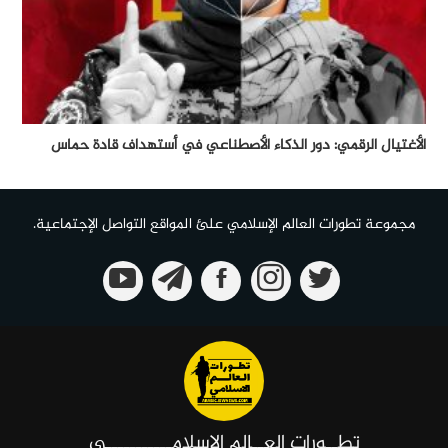
الأغتيال الرقمي: دور الذكاء الأصطناعي في أستهداف قادة حماس
مجموعة تطورات العالم الإسلامي علئ المواقع التواصل الإجتماعية.
تطــورات العــالم الإسلامـــــــــــي